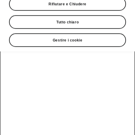
Škoda?
Rifiutare e Chiudere
Tutto chiaro
Selezionate il modello e il livello della
batteria
Gestire i cookie
Enyaq
Enyaq Sportline
Autonomia*
Batteria
440 km
77 kWh
Sportline
Ricarica
10 - 80 %