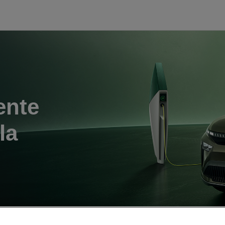
ente
la