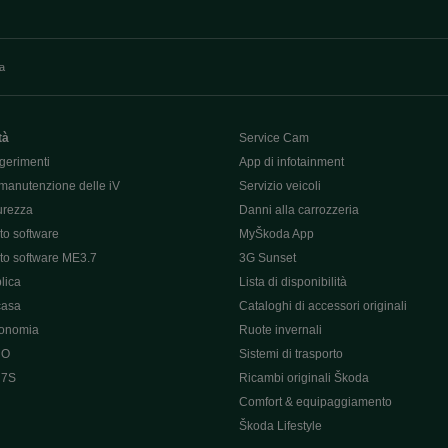
va
tà
Service Cam
gerimenti
App di infotainment
manutenzione delle iV
Servizio veicoli
curezza
Danni alla carrozzeria
o software
MyŠkoda App
o software ME3.7
3G Sunset
lica
Lista di disponibilità
casa
Cataloghi di accessori originali
tonomia
Ruote invernali
 O
Sistemi di trasporto
 7S
Ricambi originali Škoda
Comfort & equipaggiamento
Škoda Lifestyle