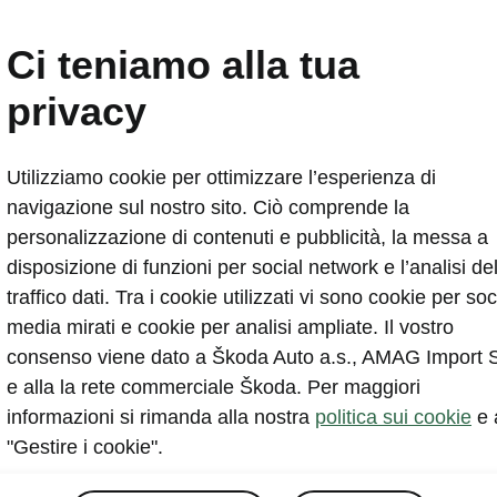
o della batteria
Ci teniamo alla tua
privacy
Epiq First Edition
Autonomia*
343 km
First Edition 55
Utilizziamo cookie per ottimizzare l’esperienza di
navigazione sul nostro sito. Ciò comprende la
personalizzazione di contenuti e pubblicità, la messa a
disposizione di funzioni per social network e l’analisi de
BBLICA
PUBBLICA
traffico dati. Tra i cookie utilizzati vi sono cookie per soc
4
min.
3
h
51
min.
media mirati e cookie per analisi ampliate. Il vostro
consenso viene dato a Škoda Auto a.s., AMAG Import 
ACCOMANDATA
e alla la rete commerciale Škoda. Per maggiori
informazioni si rimanda alla nostra
politica sui cookie
e 
rica rapida pubblica (CC)
Ricarica regolare pubblic
"Gestire i cookie".
 kW
(CA)
11 kW
inuate a leggere
Continuate a leggere