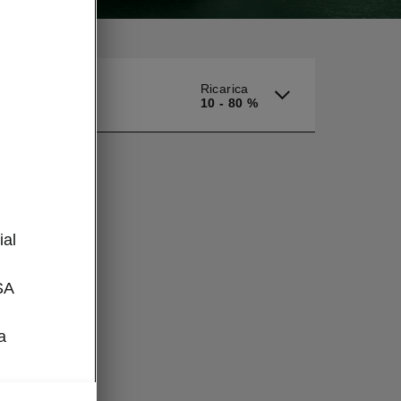
Ricarica
10 - 80 %
l
ial
SA
a
a