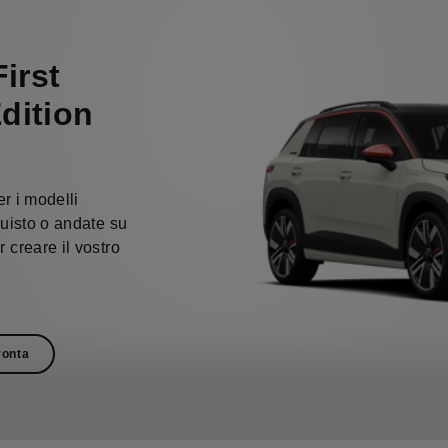
irst
Edition
er i modelli
quisto o andate su
 creare il vostro
ronta