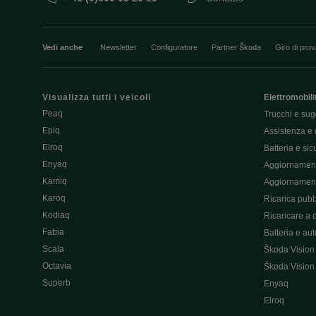
Vedi anche
Newsletter
Configuratore
Partner Škoda
Giro di pro
Visualizza tutti i veicoli
Elettromobili
Peaq
Trucchi e sug
Epiq
Assistenza e 
Elroq
Batteria e si
Enyaq
Aggiornament
Kamiq
Aggiornament
Karoq
Ricarica pubb
Kodiaq
Ricaricare a 
Fabia
Batteria e au
Scala
Škoda Vision
Octavia
Škoda Vision
Superb
Enyaq
Elroq