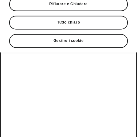
Rifiutare e Chiudere
Servizio clienti
+ 41 (0)800 03 20 10
Tutto chiaro
Contatto
Gestire i cookie
Vedi anche
Newsletter
Configuratore
Partner Škoda
Giro di prova