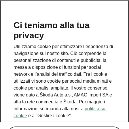
IT
Ci teniamo alla tua
privacy
Utilizziamo cookie per ottimizzare l’esperienza di
Qualcosa è andato storto.
navigazione sul nostro sito. Ciò comprende la
personalizzazione di contenuti e pubblicità, la
messa a disposizione di funzioni per social
Si è verificato un errore. Stiamo facendo il possibile per
network e l’analisi del traffico dati. Tra i cookie
risolverlo. Riprovare più tardi.
utilizzati vi sono cookie per social media mirati e
cookie per analisi ampliate. Il vostro consenso
Try again
viene dato a Škoda Auto a.s., AMAG Import SA e
alla la rete commerciale Škoda. Per maggiori
informazioni si rimanda alla nostra
politica sui
cookie
e a "Gestire i cookie".