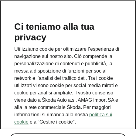
IT
Ci teniamo alla tua
privacy
Utilizziamo cookie per ottimizzare l’esperienza di
Qualcosa è andato storto.
navigazione sul nostro sito. Ciò comprende la
personalizzazione di contenuti e pubblicità, la
messa a disposizione di funzioni per social
Si è verificato un errore. Stiamo facendo il possibile per
network e l’analisi del traffico dati. Tra i cookie
risolverlo. Riprovare più tardi.
utilizzati vi sono cookie per social media mirati e
cookie per analisi ampliate. Il vostro consenso
Try again
viene dato a Škoda Auto a.s., AMAG Import SA e
alla la rete commerciale Škoda. Per maggiori
informazioni si rimanda alla nostra
politica sui
cookie
e a "Gestire i cookie".