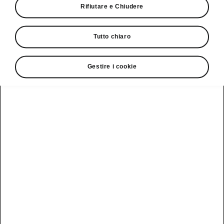
Rifiutare e Chiudere
Servizio clienti
+ 41 (0)800 03 20 10
Tutto chiaro
Contatto
Gestire i cookie
Vedi anche
Newsletter
Configuratore
Partner Škoda
Giro di prova