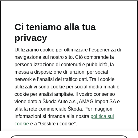
IT
Ci teniamo alla tua
privacy
Utilizziamo cookie per ottimizzare l’esperienza di
Qualcosa è andato storto.
navigazione sul nostro sito. Ciò comprende la
personalizzazione di contenuti e pubblicità, la
messa a disposizione di funzioni per social
Si è verificato un errore. Stiamo facendo il possibile per
network e l’analisi del traffico dati. Tra i cookie
risolverlo. Riprovare più tardi.
utilizzati vi sono cookie per social media mirati e
cookie per analisi ampliate. Il vostro consenso
Try again
viene dato a Škoda Auto a.s., AMAG Import SA e
alla la rete commerciale Škoda. Per maggiori
informazioni si rimanda alla nostra
politica sui
cookie
e a "Gestire i cookie".