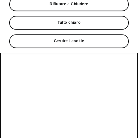
Rifiutare e Chiudere
Servizio clienti
+ 41 (0)800 03 20 10
Tutto chiaro
Contatto
Gestire i cookie
Vedi anche
Newsletter
Configuratore
Partner Škoda
Giro di prova