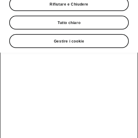
Rifiutare e Chiudere
Giro di prova
Tutto chiaro
Gestire i cookie
Service Cam
Clever Facts
App di
Marchio Škoda
Visualizza
Elettromobilità
infotainment
tutti i
Nuova identità
veicoli
Trucchi e
Servizio veicoli
del marchio
suggerimenti
Škoda
Peaq
Danni alla
Assistenza e
carrozzeria
Simply Clever
manutenzione
Epiq
delle iV
MyŠkoda App
Storia
Elroq
Batteria e
3G Sunset
Design
sicurezza
Enyaq
Lista di
Škoda Vision 7S
Aggiornamento
Kamiq
disponibilità
software
Azienda
Karoq
Cataloghi di
Aggiornamento
accessori
Sostenibilità
software ME3.7
originali
Kodiaq