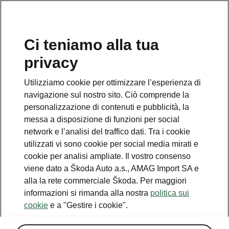
IT
Ci teniamo alla tua
Servizio clienti
privacy
+ 41 (0)800 03 20 10
Utilizziamo cookie per ottimizzare l’esperienza di
Contatto
navigazione sul nostro sito. Ciò comprende la
personalizzazione di contenuti e pubblicità, la
messa a disposizione di funzioni per social
network e l’analisi del traffico dati. Tra i cookie
utilizzati vi sono cookie per social media mirati e
cookie per analisi ampliate. Il vostro consenso
Vedi anche
viene dato a Škoda Auto a.s., AMAG Import SA e
Newsletter
alla la rete commerciale Škoda. Per maggiori
informazioni si rimanda alla nostra
politica sui
Configuratore
cookie
e a "Gestire i cookie".
Partner Škoda