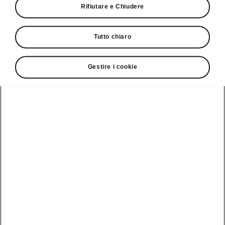
Vedi anche
Rifiutare e Chiudere
Newsletter
Tutto chiaro
Configuratore
Partner Škoda
Gestire i cookie
Giro di prova
Service Cam
Clever Facts
App di
Marchio Škoda
Visualizza
Elettromobilità
infotainment
tutti i
Nuova identità
veicoli
Trucchi e
Servizio veicoli
del marchio
suggerimenti
Škoda
Peaq
Danni alla
Assistenza e
carrozzeria
Simply Clever
manutenzione
Epiq
delle iV