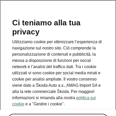
IT
Organizzare un giro di
Ci teniamo alla tua
prova
privacy
Utilizziamo cookie per ottimizzare l’esperienza di
navigazione sul nostro sito. Ciò comprende la
personalizzazione di contenuti e pubblicità, la
messa a disposizione di funzioni per social
Servizio clienti
network e l’analisi del traffico dati. Tra i cookie
+ 41 (0)800 03 20 10
utilizzati vi sono cookie per social media mirati e
cookie per analisi ampliate. Il vostro consenso
Contatto
viene dato a Škoda Auto a.s., AMAG Import SA e
alla la rete commerciale Škoda. Per maggiori
informazioni si rimanda alla nostra
politica sui
cookie
e a "Gestire i cookie".