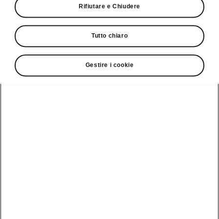
Vedi anche
Rifiutare e Chiudere
Newsletter
Tutto chiaro
Configuratore
Partner Škoda
Gestire i cookie
Giro di prova
Service Cam
Clever Facts
App di
Marchio Škoda
Visualizza
Elettromobilità
infotainment
tutti i
Nuova identità
veicoli
Trucchi e
Servizio veicoli
del marchio
suggerimenti
Škoda
Peaq
Danni alla
Assistenza e
carrozzeria
Simply Clever
manutenzione
Epiq
delle iV