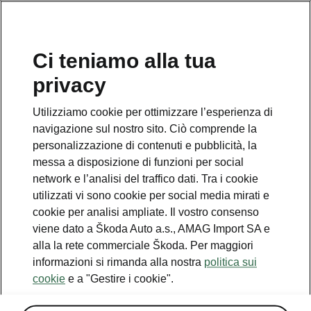
IT
Organizzare un giro di
Ci teniamo alla tua
prova
privacy
Utilizziamo cookie per ottimizzare l’esperienza di
navigazione sul nostro sito. Ciò comprende la
personalizzazione di contenuti e pubblicità, la
messa a disposizione di funzioni per social
Servizio clienti
network e l’analisi del traffico dati. Tra i cookie
+ 41 (0)800 03 20 10
utilizzati vi sono cookie per social media mirati e
cookie per analisi ampliate. Il vostro consenso
Contatto
viene dato a Škoda Auto a.s., AMAG Import SA e
alla la rete commerciale Škoda. Per maggiori
informazioni si rimanda alla nostra
politica sui
cookie
e a "Gestire i cookie".