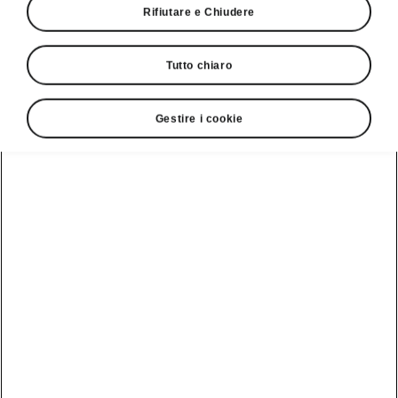
Rifiutare e Chiudere
Tutto chiaro
Gestire i cookie
Travel Assist Škoda Elroq
Travel Assist
Il sistema di assistenza alla guida «Travel
Assist»
comprende diversi sistemi
e funzioni
che vi presentiamo singolarmente nelle pagine
seguenti. La loro interazione può
semplificare
notevolmente la guida e aumentare il
comfort di viaggio
. Una volta attivato, il
sistema di assistenza alla guida «Travel