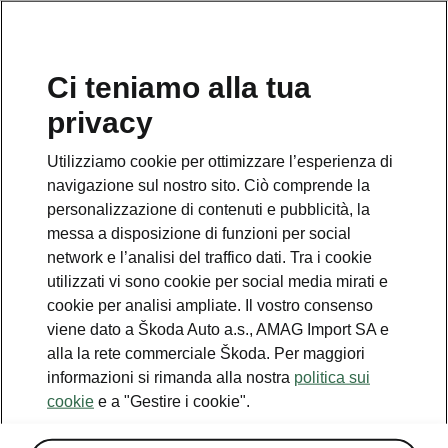
IT
Ci teniamo alla tua
privacy
This page is a supplementary page of the opening page.
Click the button to get back.
Utilizziamo cookie per ottimizzare l’esperienza di
navigazione sul nostro sito. Ciò comprende la
Get back to the opening page.
personalizzazione di contenuti e pubblicità, la
messa a disposizione di funzioni per social
network e l’analisi del traffico dati. Tra i cookie
utilizzati vi sono cookie per social media mirati e
cookie per analisi ampliate. Il vostro consenso
viene dato a Škoda Auto a.s., AMAG Import SA e
alla la rete commerciale Škoda. Per maggiori
informazioni si rimanda alla nostra
politica sui
cookie
e a "Gestire i cookie".
Dati tecnici dell’Epiq
Panoramica di tutti i dettagli