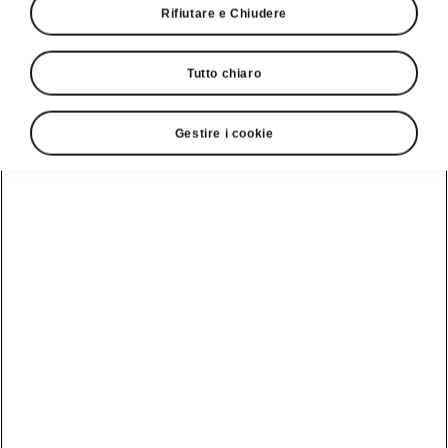
Rifiutare e Chiudere
Tutto chiaro
Gestire i cookie
Parcheggio facile dello Škoda Epiq
Assistente di parcheggio
intelligente
L’assistente di parcheggio intelligente vi aiuta a
introdurvi in una fila di
vetture parcheggiate in