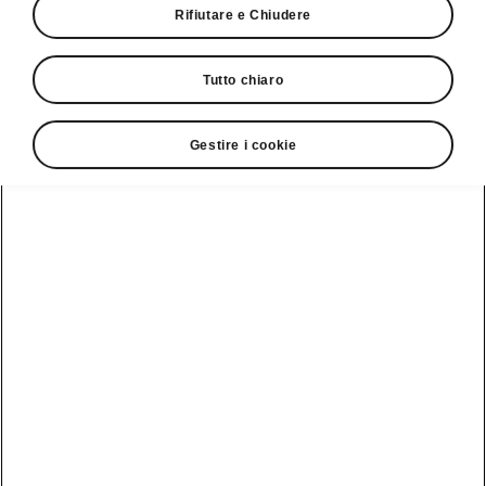
Rifiutare e Chiudere
Tutto chiaro
Gestire i cookie
Interni dello Škoda Epiq
Minimalismo perfetto
Il linguaggio Modern Solid non si limita al Tech-
Deck, bensì caratterizza anche l’abitacolo.
L’Epiq combina un quadro strumenti
orizzontale ordinato con un’architettura