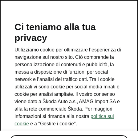
IT
Ci teniamo alla tua
privacy
This page is a supplementary page of the opening page.
Click the button to get back.
Utilizziamo cookie per ottimizzare l’esperienza di
navigazione sul nostro sito. Ciò comprende la
Get back to the opening page.
personalizzazione di contenuti e pubblicità, la
messa a disposizione di funzioni per social
network e l’analisi del traffico dati. Tra i cookie
utilizzati vi sono cookie per social media mirati e
cookie per analisi ampliate. Il vostro consenso
viene dato a Škoda Auto a.s., AMAG Import SA e
alla la rete commerciale Škoda. Per maggiori
informazioni si rimanda alla nostra
politica sui
cookie
e a "Gestire i cookie".