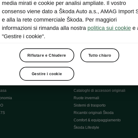
media mirati e cookie per analisi ampliate. Il vostro
consenso viene dato a Škoda Auto a.s., AMAG Import 
va
e alla la rete commerciale Škoda. Per maggiori
informazioni si rimanda alla nostra
politica sui cookie
e 
"Gestire i cookie".
tà
Service Cam
gerimenti
App di infotainment
manutenzione delle iV
Servizio veicoli
Rifiutare e Chiudere
Tutto chiaro
curezza
Danni alla carrozzeria
o software
MyŠkoda App
Gestire i cookie
o software ME3.7
3G Sunset
lica
Lista di disponibilità
casa
Cataloghi di accessori originali
tonomia
Ruote invernali
 O
Sistemi di trasporto
 7S
Ricambi originali Škoda
Comfort & equipaggiamento
Škoda Lifestyle