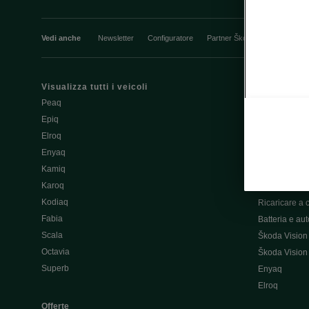
Vedi anche
Newsletter
Configuratore
Partner Škoda
Giro di pro
Visualizza tutti i veicoli
Elettromobili
Peaq
Trucchi e sug
Epiq
Assistenza e 
Elroq
Batteria e si
Enyaq
Aggiornament
Kamiq
Aggiornament
Karoq
Ricarica pubb
Kodiaq
Ricaricare a 
Fabia
Batteria e au
Scala
Škoda Vision
Octavia
Škoda Vision
Superb
Enyaq
Elroq
Offerte