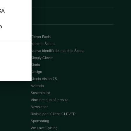
SA
a
Clever Facts
Marchio Škoda
Nuova identità del marchio Škoda
Simply Clever
Storia
Design
Škoda Vision 7S
Azienda
Sostenibilità
Vincitore qualità-prezzo
Newsletter
Rivista per i Clienti CLEVER
Sponsoring
We Love Cycling