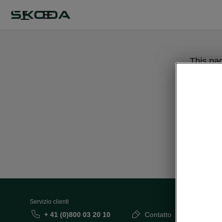
IT
This pa
Servizio clienti
+ 41 (0)800 03 20 10
Contatto