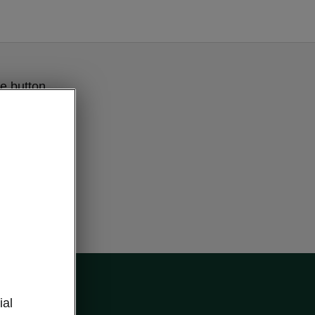
e button
l
ial