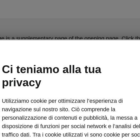
ge is a supplementary page of the opening page. Click th
to get back.
Ci teniamo alla tua
Get back to the opening page.
privacy
Utilizziamo cookie per ottimizzare l’esperienza di
navigazione sul nostro sito. Ciò comprende la
personalizzazione di contenuti e pubblicità, la messa a
disposizione di funzioni per social network e l’analisi de
traffico dati. Tra i cookie utilizzati vi sono cookie per soc