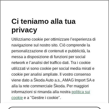
IT
Ci teniamo alla tua
privacy
This page is a supplementary page of the opening page.
Click the button to get back.
Utilizziamo cookie per ottimizzare l’esperienza di
navigazione sul nostro sito. Ciò comprende la
Get back to the opening page.
personalizzazione di contenuti e pubblicità, la
messa a disposizione di funzioni per social
network e l’analisi del traffico dati. Tra i cookie
utilizzati vi sono cookie per social media mirati e
cookie per analisi ampliate. Il vostro consenso
viene dato a Škoda Auto a.s., AMAG Import SA e
alla la rete commerciale Škoda. Per maggiori
informazioni si rimanda alla nostra
politica sui
cookie
e a "Gestire i cookie".
Una famiglia «simply clever»