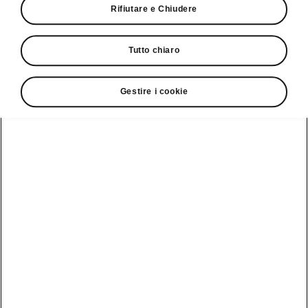
Rifiutare e Chiudere
Servizio clienti
Tutto chiaro
+ 41 (0)800 03 20 10
Gestire i cookie
Contatto
Vedi anche
Newsletter
Configuratore
Partner Škoda
Giro di prova