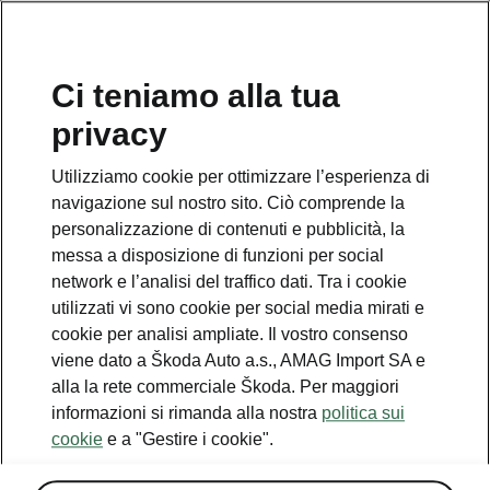
IT
Ci teniamo alla tua
privacy
Utilizziamo cookie per ottimizzare l’esperienza di
Pacchetto Inverno Premium
navigazione sul nostro sito. Ciò comprende la
personalizzazione di contenuti e pubblicità, la
• Sedili anteriori e posteriori riscaldati
messa a disposizione di funzioni per social
network e l’analisi del traffico dati. Tra i cookie
• Parabrezza riscaldabile
utilizzati vi sono cookie per social media mirati e
• Climatizzatore «Climatronic», controllo
cookie per analisi ampliate. Il vostro consenso
della temperatura a 3 zone, completamente
viene dato a Škoda Auto a.s., AMAG Import SA e
automatico, regolabile separatamente
alla la rete commerciale Škoda. Per maggiori
informazioni si rimanda alla nostra
politica sui
cookie
e a "Gestire i cookie".