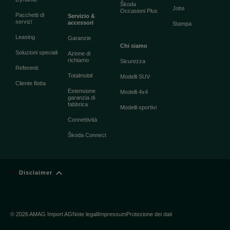
Škoda
Jobs
Occasioni Plus
Pacchetti di
Servizio &
servizi
accessori
Stampa
Leasing
Garanzie
Chi siamo
Soluzioni speciali
Azione di
richiamo
Sicurezza
Referenti
Totalmobil
Modelli SUV
Cliente flotta
Estensione
Modelli 4x4
garanzia di
fabbrica
Modelli sportivi
Connettività
Škoda Connect
Disclaimer
© 2026 AMAG Import AG
Note legali
Impressum
Protezione dei dati