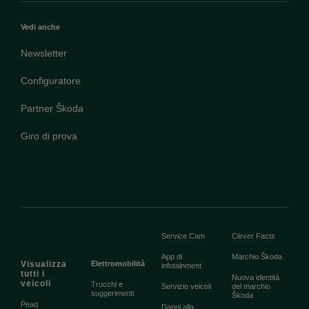
Vedi anche
Newsletter
Configuratore
Partner Škoda
Giro di prova
Service Cam
Clever Facts
App di
Marchio Škoda
Visualizza
Elettromobilità
infotainment
tutti i
Nuova identità
veicoli
Trucchi e
Servizio veicoli
del marchio
suggerimenti
Škoda
Peaq
Danni alla