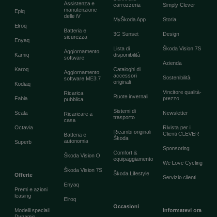
Assistenza e
carrozzeria
Simply Clever
manutenzione
Epiq
delle iV
MyŠkoda App
Storia
Elroq
Batteria e
3G Sunset
Design
sicurezza
Enyaq
Lista di
Škoda Vision 7S
Aggiornamento
Kamiq
disponibilità
software
Azienda
Karoq
Cataloghi di
Aggiornamento
accessori
Sostenibilità
software ME3.7
originali
Kodiaq
Vincitore qualità-
Ricarica
Ruote invernali
Fabia
prezzo
pubblica
Sistemi di
Scala
Newsletter
Ricaricare a
trasporto
casa
Octavia
Rivista per i
Ricambi originali
Clienti CLEVER
Batteria e
Škoda
autonomia
Superb
Sponsoring
Comfort &
Škoda Vision O
equipaggiamento
We Love Cycling
Škoda Vision 7S
Škoda Lifestyle
Offerte
Servizio clienti
Enyaq
Premi e azioni
leasing
Elroq
Occasioni
Modelli speciali
Informatevi ora
Dynamic