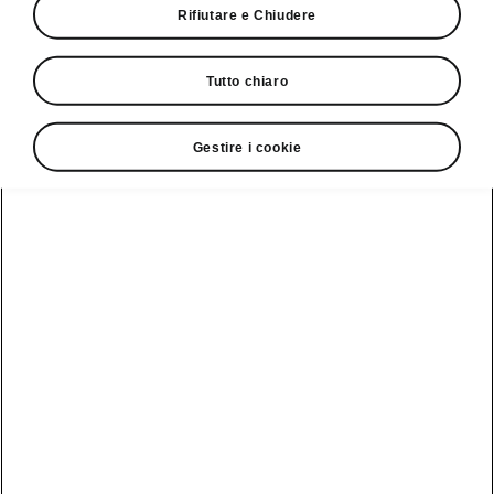
Rifiutare e Chiudere
Contatto
Tutto chiaro
Gestire i cookie
Vedi anche
Newsletter
Configuratore
Partner Škoda
Giro di prova