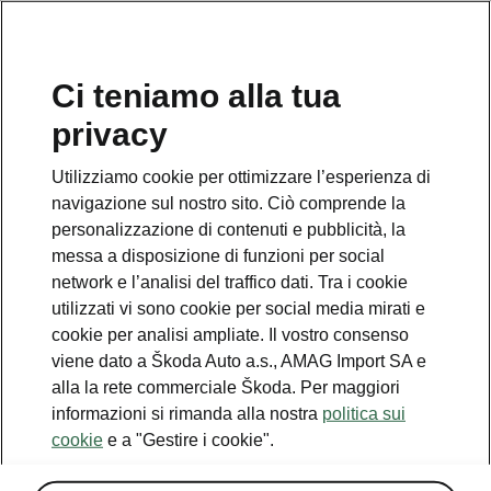
IT
Ci teniamo alla tua
privacy
Utilizziamo cookie per ottimizzare l’esperienza di
Acustico
navigazione sul nostro sito. Ciò comprende la
personalizzazione di contenuti e pubblicità, la
> Vetri laterali anteriori isolati acusticamente
messa a disposizione di funzioni per social
network e l’analisi del traffico dati. Tra i cookie
> Isolamento acustico interno esteso
utilizzati vi sono cookie per social media mirati e
cookie per analisi ampliate. Il vostro consenso
viene dato a Škoda Auto a.s., AMAG Import SA e
alla la rete commerciale Škoda. Per maggiori
informazioni si rimanda alla nostra
politica sui
cookie
e a "Gestire i cookie".
Servizio clienti
+ 41 (0)800 03 20 10