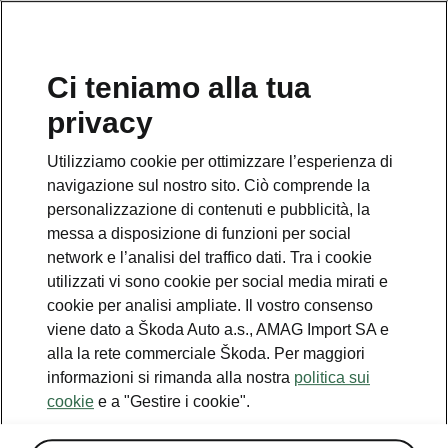
IT
Ci teniamo alla tua
CAR CONFIGURATOR
privacy
Utilizziamo cookie per ottimizzare l’esperienza di
DEALER LOCATOR
navigazione sul nostro sito. Ciò comprende la
personalizzazione di contenuti e pubblicità, la
messa a disposizione di funzioni per social
network e l’analisi del traffico dati. Tra i cookie
utilizzati vi sono cookie per social media mirati e
Servizio clienti
cookie per analisi ampliate. Il vostro consenso
+ 41 (0)800 03 20 10
viene dato a Škoda Auto a.s., AMAG Import SA e
alla la rete commerciale Škoda. Per maggiori
Contatto
informazioni si rimanda alla nostra
politica sui
cookie
e a "Gestire i cookie".