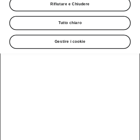
Rifiutare e Chiudere
Vedi anche
Tutto chiaro
Newsletter
Gestire i cookie
Configuratore
Partner Škoda
Giro di prova
Service Cam
Clever Facts
App di
Marchio Škoda
Visualizza
Elettromobilità
infotainment
tutti i
Nuova identità
veicoli
Trucchi e
Servizio veicoli
del marchio
suggerimenti
Škoda