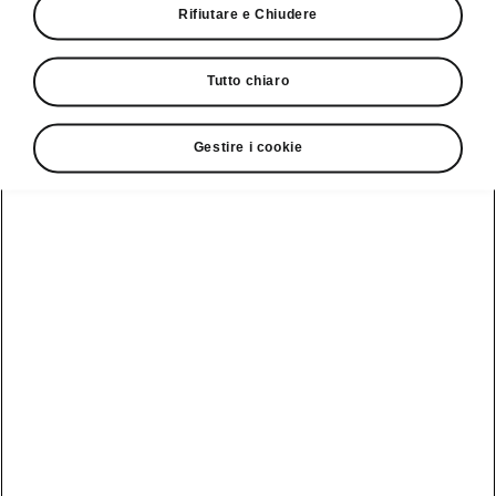
Rifiutare e Chiudere
in vigore.
Tutto chiaro
Contenuto
Gestire i cookie
Questo sito web contiene
informazioni sui veicoli e su altri
prodotti dei marchi Volkswagen,
Audi, SEAT, Cupra, Škoda,
Volkswagen Veicoli Commerciali,
Porsche e/o Bentley e/o su prodotti e
servizi di AMAG Group AG e delle
sue società affiliate al 100% (di
seguito «AMAG») e della relativa
rete di partner in tutta la Svizzera e
nel Principato del Liechtenstein.