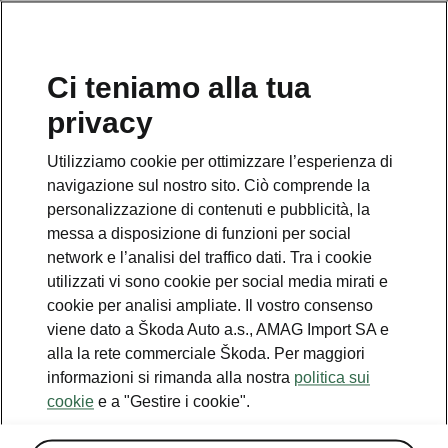
IT
Ci teniamo alla tua
Note legali
privacy
Utilizziamo cookie per ottimizzare l’esperienza di
navigazione sul nostro sito. Ciò comprende la
personalizzazione di contenuti e pubblicità, la
messa a disposizione di funzioni per social
network e l’analisi del traffico dati. Tra i cookie
Versione del 1° aprile 2025
utilizzati vi sono cookie per social media mirati e
Con l’accesso al sito web e con il
cookie per analisi ampliate. Il vostro consenso
suo utilizzo, l’utente accetta le
viene dato a Škoda Auto a.s., AMAG Import SA e
disposizioni illustrate di seguito,
alla la rete commerciale Škoda. Per maggiori
senza limitazioni e nella loro
informazioni si rimanda alla nostra
politica sui
interezza. L’accesso al sito web è
cookie
e a "Gestire i cookie".
regolato sia dalle note legali indicate
a seguire sia dalle leggi attualmente