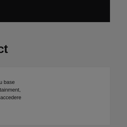
ct
su base
otainment,
o accedere