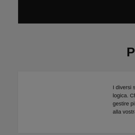
P
I diversi
logica. C
gestire p
alla vost