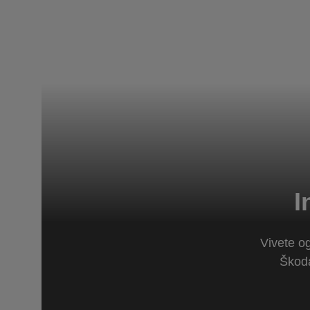
I
Vivete og
Škoda