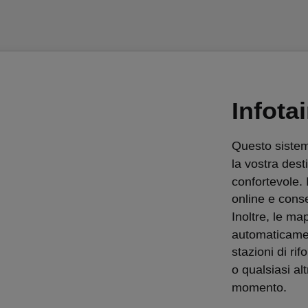
Infota
Questo sistem
la vostra des
confortevole. 
online e conse
Inoltre, le m
automaticamen
stazioni di rif
o qualsiasi al
momento.