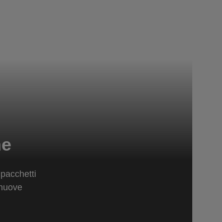
ne
 pacchetti
 nuove