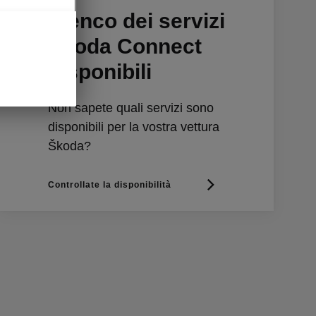
Elenco dei servizi
Škoda Connect
disponibili
Non sapete quali servizi sono
disponibili per la vostra vettura
Škoda?
Controllate la disponibilità