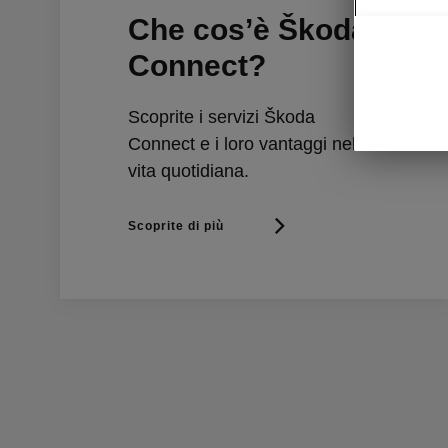
Che cos’è Škoda
Connect?
Scoprite i servizi Škoda
Connect e i loro vantaggi nella
vita quotidiana.
Scoprite di più