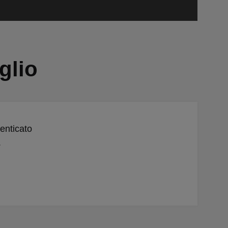
glio
menticato
.