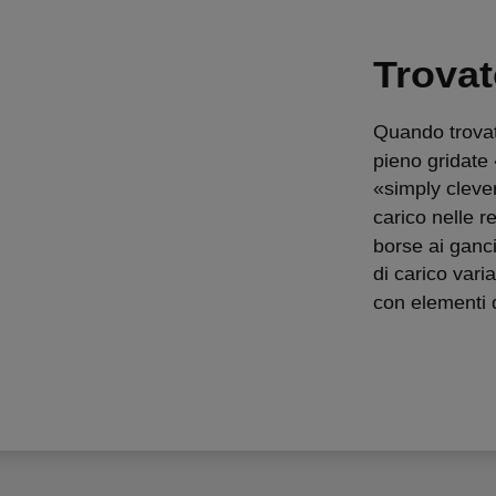
Trovat
Quando trovat
pieno gridate 
«simply clever
carico nelle r
borse ai ganci,
di carico varia
con elementi d