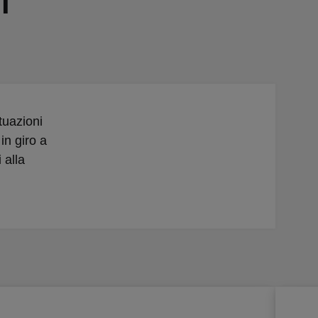
i
tuazioni
in giro a
 alla