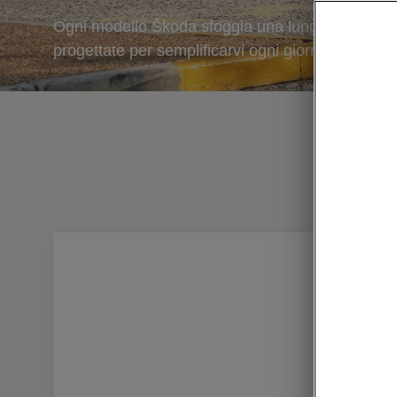
Ogni modello Škoda sfoggia una lunga serie di so
progettate per semplificarvi ogni giorno la vita.