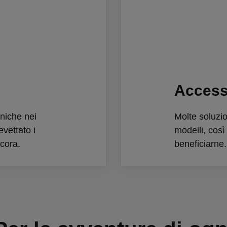
Accessi
niche nei
Molte soluzio
vettato i
modelli, così
ncora.
beneficiarne.