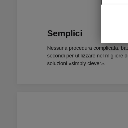
Semplici
Nessuna procedura complicata, ba
secondi per utilizzare nel migliore d
soluzioni «simply clever».