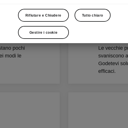
Rifiutare e Chiudere
Tutto chiaro
Ingegn
Gestire i cookie
stano pochi
Le vecchie p
ei modi le
svaniscono al
Godetevi solu
efficaci.