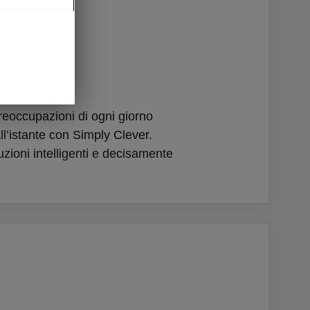
ose
reoccupazioni di ogni giorno
l’istante con Simply Clever.
zioni intelligenti e decisamente