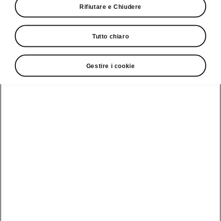
Rifiutare e Chiudere
• Crew Protect Assist
• Airbag laterali posteriori
Tutto chiaro
Gestire i cookie
Servizio clienti
+ 41 (0)800 03 20 10
Contatto
Vedi anche