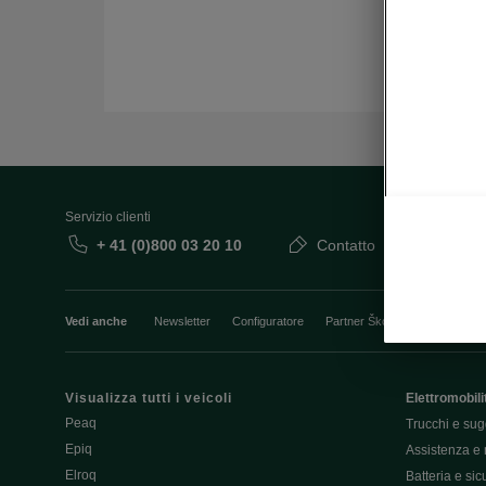
Servizio clienti
+ 41 (0)800 03 20 10
Contatto
Vedi anche
Newsletter
Configuratore
Partner Škoda
Giro di pro
Visualizza tutti i veicoli
Elettromobili
Peaq
Trucchi e sug
Epiq
Assistenza e 
Elroq
Batteria e si