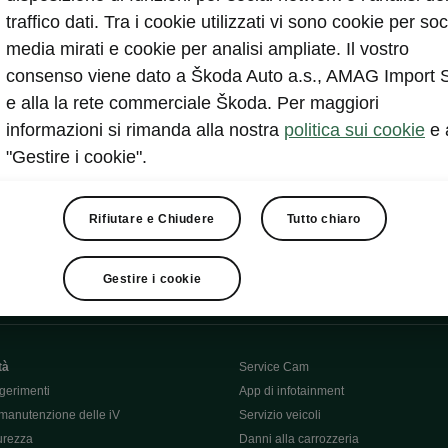
traffico dati. Tra i cookie utilizzati vi sono cookie per soc
Visualizzare
media mirati e cookie per analisi ampliate. Il vostro
consenso viene dato a Škoda Auto a.s., AMAG Import 
e alla la rete commerciale Škoda. Per maggiori
informazioni si rimanda alla nostra
politica sui cookie
e 
"Gestire i cookie".
Rifiutare e Chiudere
Tutto chiaro
Gestire i cookie
va
tà
Service Cam
gerimenti
App di infotainment
manutenzione delle iV
Servizio veicoli
curezza
Danni alla carrozzeria