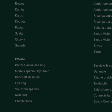
Enyaq
Aggiornament
Kamiq
Aggiornament
Karoq
Ricarica pubb
Kodiaq
Ricaricare a 
Fabia
Batteria e au
Scala
Škoda Vision
Octavia
Škoda Vision
Superb
Enyaq
Elroq
Offerte
Premi e azioni leasing
Servizio & a
Modelli speciali Dynamic
Garanzie
Pacchetti di servizi
Azione di ric
Leasing
Totalmobil
Soluzioni speciali
Estensione ga
Referenti
Connettività
Cliente flotta
Škoda Conne