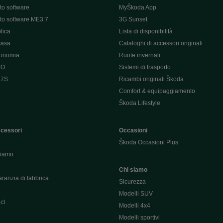
o software
MyŠkoda App
o software ME3.7
3G Sunset
lica
Lista di disponibilità
casa
Cataloghi di accessori originali
tonomia
Ruote invernali
 O
Sistemi di trasporto
 7S
Ricambi originali Škoda
Comfort & equipaggiamento
Škoda Lifestyle
ccessori
Occasioni
Škoda Occasioni Plus
hiamo
Chi siamo
ranzia di fabbrica
Sicurezza
Modelli SUV
ct
Modelli 4x4
Modelli sportivi