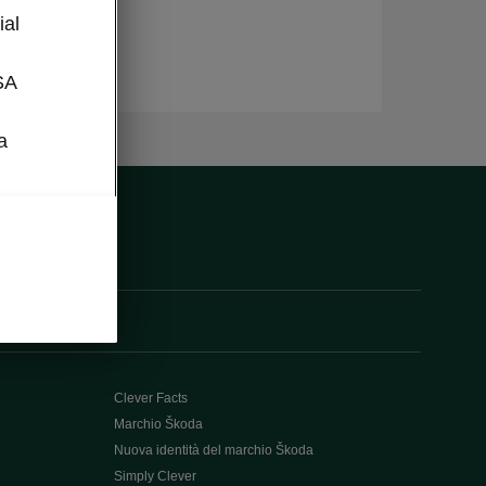
ial
SA
a
Clever Facts
Marchio Škoda
Nuova identità del marchio Škoda
Simply Clever