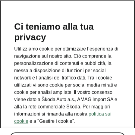
IT
Ci teniamo alla tua
privacy
TORNA AI MODELLI
Utilizziamo cookie per ottimizzare l’esperienza di
navigazione sul nostro sito. Ciò comprende la
OCTAVIA TOUR I - Manuali
personalizzazione di contenuti e pubblicità, la
messa a disposizione di funzioni per social
network e l’analisi del traffico dati. Tra i cookie
Cercare i parametri
utilizzati vi sono cookie per social media mirati e
cookie per analisi ampliate. Il vostro consenso
Periodo di produzione
viene dato a Škoda Auto a.s., AMAG Import SA e
2010/5
alla la rete commerciale Škoda. Per maggiori
informazioni si rimanda alla nostra
politica sui
cookie
e a "Gestire i cookie".
Lingua