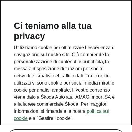
IT
Ci teniamo alla tua
privacy
TORNA AI MODELLI
Utilizziamo cookie per ottimizzare l’esperienza di
navigazione sul nostro sito. Ciò comprende la
RAPID SPACEBACK -
personalizzazione di contenuti e pubblicità, la
Manuali
messa a disposizione di funzioni per social
network e l’analisi del traffico dati. Tra i cookie
utilizzati vi sono cookie per social media mirati e
cookie per analisi ampliate. Il vostro consenso
Cercare i parametri
viene dato a Škoda Auto a.s., AMAG Import SA e
alla la rete commerciale Škoda. Per maggiori
Periodo di produzione
informazioni si rimanda alla nostra
politica sui
2018/11
cookie
e a "Gestire i cookie".