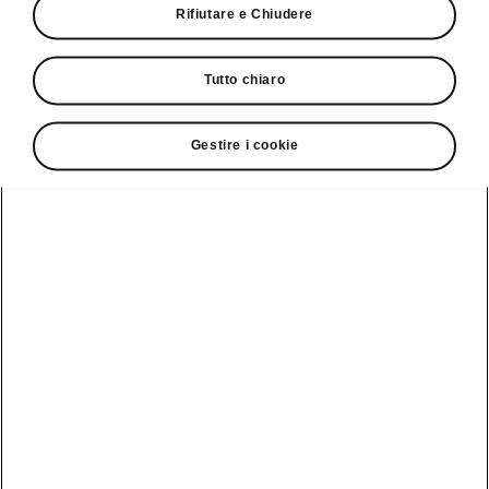
Rifiutare e Chiudere
Servizio clienti
+ 41 (0)800 03 20 10
Tutto chiaro
Contatto
Gestire i cookie
Vedi anche
Newsletter
Configuratore
Partner Škoda
Giro di prova