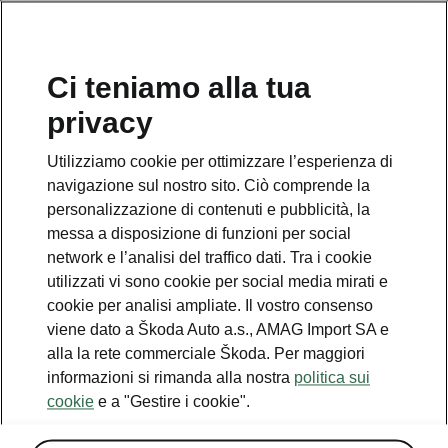
IT
Ci teniamo alla tua
privacy
Utilizziamo cookie per ottimizzare l’esperienza di
Qualcosa è andato storto.
navigazione sul nostro sito. Ciò comprende la
personalizzazione di contenuti e pubblicità, la
messa a disposizione di funzioni per social
Si è verificato un errore. Stiamo facendo il possibile per
network e l’analisi del traffico dati. Tra i cookie
risolverlo. Riprovare più tardi.
utilizzati vi sono cookie per social media mirati e
cookie per analisi ampliate. Il vostro consenso
Try again
viene dato a Škoda Auto a.s., AMAG Import SA e
alla la rete commerciale Škoda. Per maggiori
informazioni si rimanda alla nostra
politica sui
cookie
e a "Gestire i cookie".