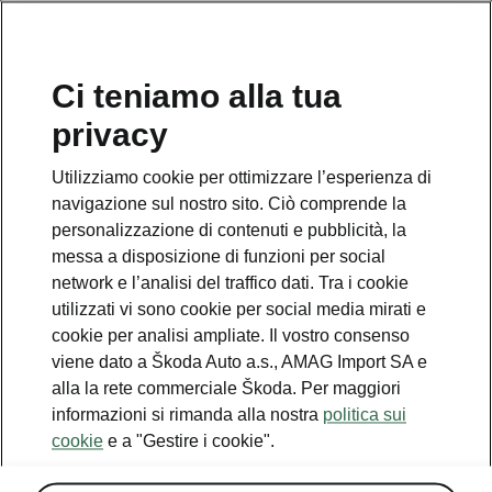
IT
Ci teniamo alla tua
privacy
Utilizziamo cookie per ottimizzare l’esperienza di
Qualcosa è andato storto.
navigazione sul nostro sito. Ciò comprende la
personalizzazione di contenuti e pubblicità, la
messa a disposizione di funzioni per social
Si è verificato un errore. Stiamo facendo il possibile per
network e l’analisi del traffico dati. Tra i cookie
risolverlo. Riprovare più tardi.
utilizzati vi sono cookie per social media mirati e
cookie per analisi ampliate. Il vostro consenso
Try again
viene dato a Škoda Auto a.s., AMAG Import SA e
alla la rete commerciale Škoda. Per maggiori
informazioni si rimanda alla nostra
politica sui
cookie
e a "Gestire i cookie".