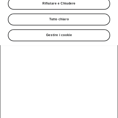
Rifiutare e Chiudere
Servizio clienti
+ 41 (0)800 03 20 10
Tutto chiaro
Contatto
Gestire i cookie
Vedi anche
Newsletter
Configuratore
Partner Škoda
Giro di prova