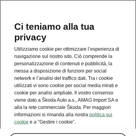
IT
Ci teniamo alla tua
Servizio clienti
privacy
+ 41 (0)800 03 20 10
Utilizziamo cookie per ottimizzare l’esperienza di
Contatto
navigazione sul nostro sito. Ciò comprende la
personalizzazione di contenuti e pubblicità, la
messa a disposizione di funzioni per social
network e l’analisi del traffico dati. Tra i cookie
utilizzati vi sono cookie per social media mirati e
cookie per analisi ampliate. Il vostro consenso
Vedi anche
viene dato a Škoda Auto a.s., AMAG Import SA e
Newsletter
alla la rete commerciale Škoda. Per maggiori
informazioni si rimanda alla nostra
politica sui
Configuratore
cookie
e a "Gestire i cookie".
Partner Škoda