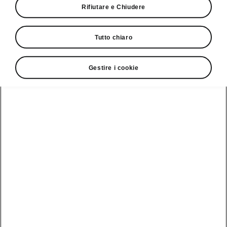
Rifiutare e Chiudere
Giro di prova
Tutto chiaro
Gestire i cookie
Service Cam
Clever Facts
App di
Marchio Škoda
Visualizza
Elettromobilità
infotainment
tutti i
Nuova identità
veicoli
Trucchi e
Servizio veicoli
del marchio
suggerimenti
Škoda
Peaq
Danni alla
Assistenza e
carrozzeria
Simply Clever
manutenzione
Epiq
delle iV
MyŠkoda App
Storia
Elroq
Batteria e
3G Sunset
Design
sicurezza
Enyaq
Lista di
Škoda Vision 7S
Aggiornamento
Kamiq
disponibilità
software
Azienda
Karoq
Cataloghi di
Aggiornamento
accessori
Sostenibilità
software ME3.7
originali
Kodiaq