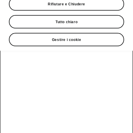
Rifiutare e Chiudere
Giro di prova
Tutto chiaro
Gestire i cookie
Service Cam
Clever Facts
App di
Marchio Škoda
Visualizza
Elettromobilità
infotainment
tutti i
Nuova identità
veicoli
Trucchi e
Servizio veicoli
del marchio
suggerimenti
Škoda
Peaq
Danni alla
Assistenza e
carrozzeria
Simply Clever
manutenzione
Epiq
delle iV
MyŠkoda App
Storia
Elroq
Batteria e
3G Sunset
Design
sicurezza
Enyaq
Lista di
Škoda Vision 7S
Aggiornamento
Kamiq
disponibilità
software
Azienda
Karoq
Cataloghi di
Aggiornamento
accessori
Sostenibilità
software ME3.7
originali
Kodiaq