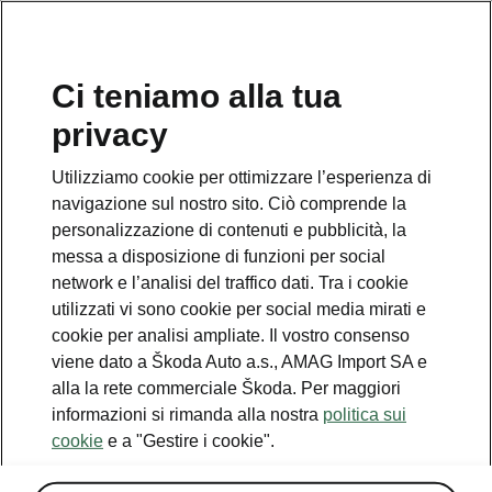
IT
Ci teniamo alla tua
Servizio clienti
privacy
+ 41 (0)800 03 20 10
Utilizziamo cookie per ottimizzare l’esperienza di
Contatto
navigazione sul nostro sito. Ciò comprende la
personalizzazione di contenuti e pubblicità, la
messa a disposizione di funzioni per social
network e l’analisi del traffico dati. Tra i cookie
utilizzati vi sono cookie per social media mirati e
cookie per analisi ampliate. Il vostro consenso
Vedi anche
viene dato a Škoda Auto a.s., AMAG Import SA e
Newsletter
alla la rete commerciale Škoda. Per maggiori
informazioni si rimanda alla nostra
politica sui
Configuratore
cookie
e a "Gestire i cookie".
Partner Škoda