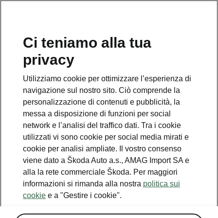
IT
Ci teniamo alla tua
Servizio clienti
privacy
+ 41 (0)800 03 20 10
Utilizziamo cookie per ottimizzare l’esperienza di
Contatto
navigazione sul nostro sito. Ciò comprende la
personalizzazione di contenuti e pubblicità, la
messa a disposizione di funzioni per social
network e l’analisi del traffico dati. Tra i cookie
utilizzati vi sono cookie per social media mirati e
cookie per analisi ampliate. Il vostro consenso
Vedi anche
viene dato a Škoda Auto a.s., AMAG Import SA e
Newsletter
alla la rete commerciale Škoda. Per maggiori
informazioni si rimanda alla nostra
politica sui
Configuratore
cookie
e a "Gestire i cookie".
Partner Škoda