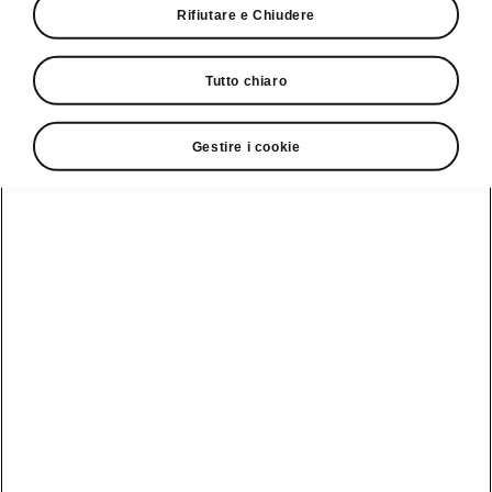
Rifiutare e Chiudere
Giro di prova
Tutto chiaro
Gestire i cookie
Service Cam
Clever Facts
App di
Marchio Škoda
Visualizza
Elettromobilità
infotainment
tutti i
Nuova identità
veicoli
Trucchi e
Servizio veicoli
del marchio
suggerimenti
Škoda
Peaq
Danni alla
Assistenza e
carrozzeria
Simply Clever
manutenzione
Epiq
delle iV
MyŠkoda App
Storia
Elroq
Batteria e
3G Sunset
Design
sicurezza
Enyaq
Lista di
Škoda Vision 7S
Aggiornamento
Kamiq
disponibilità
software
Azienda
Karoq
Cataloghi di
Aggiornamento
accessori
Sostenibilità
software ME3.7
originali
Kodiaq