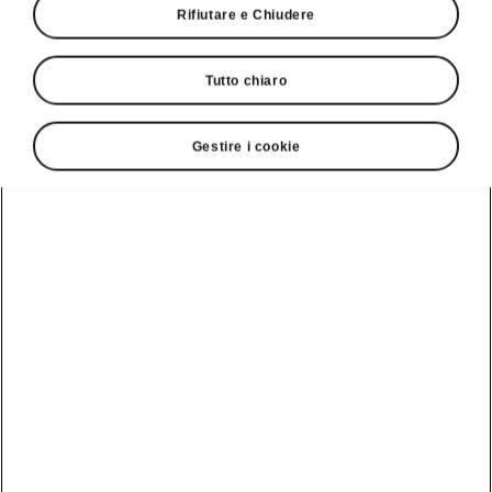
Rifiutare e Chiudere
L'airbag come pioniere
Tutto chiaro
Quello che oggi contribuisce a salvare delle
vite ha permesso ai primi razzi di raggiungere
Gestire i cookie
lo spazio. L’airbag era già stato ideato nel
1920, ma i relativi brevetti erano stati registrati
solo nei primi anni 50. Alla fine degli anni 60
era arrivato il tanto agognato decollo. All’epoca
soltanto pochi veicoli disponevano di airbag,
ma questa rivoluzionaria invenzione aveva
sensibilizzato le persone riguardo alla
sicurezza nel traffico, spianando la strada ai
moderni sistemi di assistenza.
L'airbag, tecnologia d'avanguardia
Ma l’airbag è anche all’origine di numerose
tecnologie d’avanguardia. Così, ad esempio,