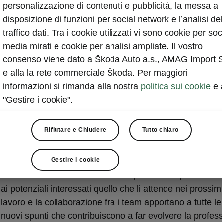
personalizzazione di contenuti e pubblicità, la messa a
disposizione di funzioni per social network e l’analisi de
traffico dati. Tra i cookie utilizzati vi sono cookie per soc
media mirati e cookie per analisi ampliate. Il vostro
consenso viene dato a Škoda Auto a.s., AMAG Import 
e alla la rete commerciale Škoda. Per maggiori
informazioni si rimanda alla nostra
politica sui cookie
e 
"Gestire i cookie".
opo di una concept car
Rifiutare e Chiudere
Tutto chiaro
diversi motivi per realizzare una concept car. Il motivo pr
di dare un’occhiata al futuro: ogni nuovo progetto fa progr
Gestire i cookie
l marchio e suggerisce gli sviluppi futuri. Questi prototipi
o inoltre al marchio di valutare l’opinione del pubblico e 
ai potenziali interessati quello che li attende nei prossim
 lavoro e la collaborazione fra i team apportano a tutte l
 nuovi spunti che contribuiscono a far evolvere la profess