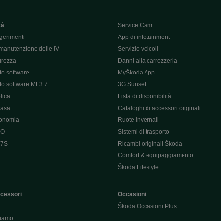
tà
Service Cam
gerimenti
App di infotainment
manutenzione delle iV
Servizio veicoli
curezza
Danni alla carrozzeria
o software
MyŠkoda App
o software ME3.7
3G Sunset
lica
Lista di disponibilità
casa
Cataloghi di accessori originali
tonomia
Ruote invernali
 O
Sistemi di trasporto
 7S
Ricambi originali Škoda
Comfort & equipaggiamento
Škoda Lifestyle
ccessori
Occasioni
Škoda Occasioni Plus
hiamo