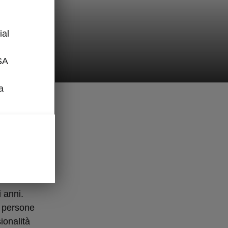
l
ial
SA
a
incipale
edire il
di
i anni.
e persone
ionalità