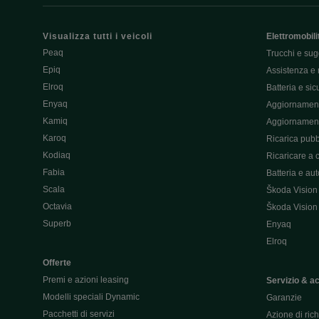
Visualizza tutti i veicoli
Elettromobili
Peaq
Trucchi e sug
Epiq
Assistenza e 
Elroq
Batteria e si
Enyaq
Aggiornament
Kamiq
Aggiornament
Karoq
Ricarica pubb
Kodiaq
Ricaricare a 
Fabia
Batteria e au
Scala
Škoda Vision
Octavia
Škoda Vision
Superb
Enyaq
Elroq
Offerte
Premi e azioni leasing
Servizio & a
Modelli speciali Dynamic
Garanzie
Pacchetti di servizi
Azione di ric