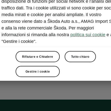
disposizione di funzioni per social network e l’analisi de
Una vettura ch
traffico dati. Tra i cookie utilizzati vi sono cookie per soc
si fanno notar
media mirati e cookie per analisi ampliate. Il vostro
abbinare l’equ
consenso viene dato a Škoda Auto a.s., AMAG Import 
in lega leggera
e alla la rete commerciale Škoda. Per maggiori
cerchi offrono
informazioni si rimanda alla nostra
politica sui cookie
e 
funzionalità ed
"Gestire i cookie".
Rifiutare e Chiudere
Tutto chiaro
Gestire i cookie