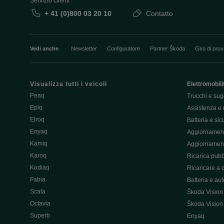
Servizio clienti
+ 41 (0)800 03 20 10
Contatto
Vedi anche
Newsletter
Configuratore
Partner Škoda
Giro di pro
Visualizza tutti i veicoli
Elettromobili
Peaq
Trucchi e sug
Epiq
Assistenza e 
Elroq
Batteria e si
Enyaq
Aggiornament
Kamiq
Aggiornament
Karoq
Ricarica pubb
Kodiaq
Ricaricare a 
Fabia
Batteria e au
Scala
Škoda Vision
Octavia
Škoda Vision
Superb
Enyaq