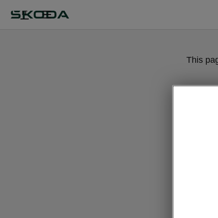
IT
This pa