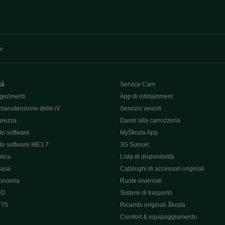
va
tà
Service Cam
gerimenti
App di infotainment
manutenzione delle iV
Servizio veicoli
curezza
Danni alla carrozzeria
o software
MyŠkoda App
o software ME3.7
3G Sunset
lica
Lista di disponibilità
casa
Cataloghi di accessori originali
tonomia
Ruote invernali
 O
Sistemi di trasporto
 7S
Ricambi originali Škoda
Comfort & equipaggiamento