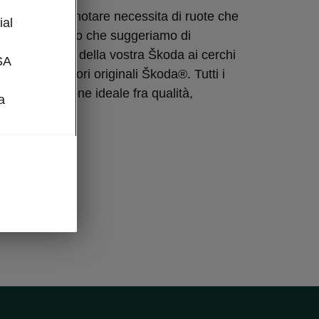
l
e vuole farsi notare necessita di ruote che
ial
e. È per questo che suggeriamo di
ipaggiamento della vostra Škoda ai cerchi
SA
 degli accessori originali Škoda®. Tutti i
 la combinazione ideale fra qualità,
a
 estetica.