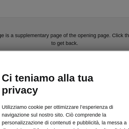
ge is a supplementary page of the opening page. Click th
to get back.
GET BACK TO THE OPENING PAGE.
Ci teniamo alla tua
privacy
Utilizziamo cookie per ottimizzare l’esperienza di
navigazione sul nostro sito. Ciò comprende la
Cerchi
personalizzazione di contenuti e pubblicità, la messa a