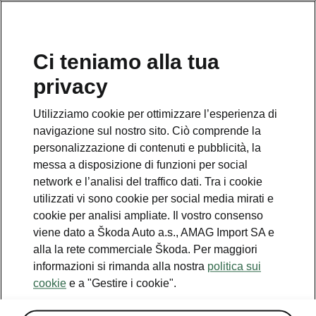
IT
Organizzare un giro di
Ci teniamo alla tua
prova
privacy
Utilizziamo cookie per ottimizzare l’esperienza di
navigazione sul nostro sito. Ciò comprende la
personalizzazione di contenuti e pubblicità, la
messa a disposizione di funzioni per social
Servizio clienti
network e l’analisi del traffico dati. Tra i cookie
+ 41 (0)800 03 20 10
utilizzati vi sono cookie per social media mirati e
cookie per analisi ampliate. Il vostro consenso
Contatto
viene dato a Škoda Auto a.s., AMAG Import SA e
alla la rete commerciale Škoda. Per maggiori
informazioni si rimanda alla nostra
politica sui
cookie
e a "Gestire i cookie".