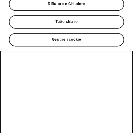
Vedi anche
Rifiutare e Chiudere
Newsletter
Tutto chiaro
Configuratore
Partner Škoda
Gestire i cookie
Giro di prova
Service Cam
Clever Facts
App di
Marchio Škoda
Visualizza
Elettromobilità
infotainment
tutti i
Nuova identità
veicoli
Trucchi e
Servizio veicoli
del marchio
suggerimenti
Škoda
Peaq
Danni alla
Assistenza e
carrozzeria
Simply Clever
manutenzione
Epiq
delle iV