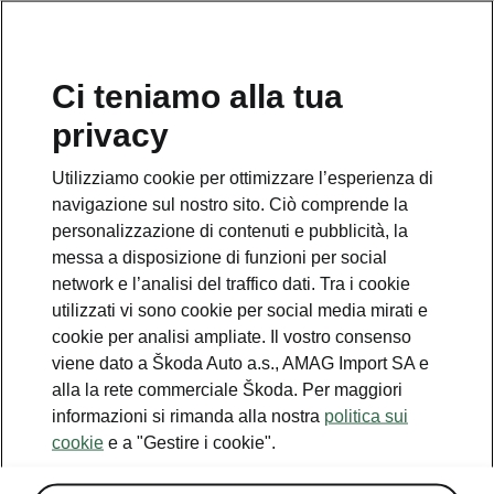
IT
Ci teniamo alla tua
privacy
Utilizziamo cookie per ottimizzare l’esperienza di
Dati tecnici Enyaq
navigazione sul nostro sito. Ciò comprende la
Panoramica di tutti i dettagli
personalizzazione di contenuti e pubblicità, la
messa a disposizione di funzioni per social
Dimensioni della vettura
network e l’analisi del traffico dati. Tra i cookie
utilizzati vi sono cookie per social media mirati e
cookie per analisi ampliate. Il vostro consenso
Dimensioni esterne e interne, volume del
viene dato a Škoda Auto a.s., AMAG Import SA e
bagagliaio.
alla la rete commerciale Škoda. Per maggiori
informazioni si rimanda alla nostra
politica sui
cookie
e a "Gestire i cookie".