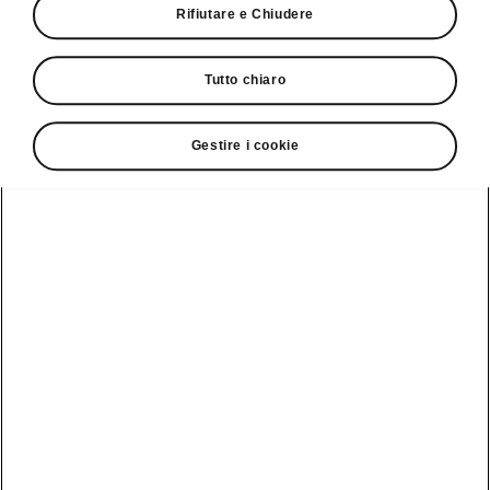
Rifiutare e Chiudere
Tutto chiaro
Gestire i cookie
Škoda Kamiq – Soluzioni comfort
KESSY
Per aprire o chiudere la vostra auto
non è più
necessario prendere le chiavi in mano
.
L’unità di controllo del sistema di apertura e
avvio senza chiave «KESSY» riconosce la