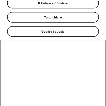
Rifiutare e Chiudere
• Luci posteriori LED con indicatori di
direzione animati
Tutto chiaro
Gestire i cookie
Servizio clienti
+ 41 (0)800 03 20 10
Contatto
Vedi anche