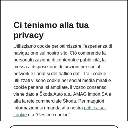
IT
Ci teniamo alla tua
privacy
Utilizziamo cookie per ottimizzare l’esperienza di
Pacchetto Comfort
navigazione sul nostro sito. Ciò comprende la
personalizzazione di contenuti e pubblicità, la
• Portellone posteriore con apertura senza
messa a disposizione di funzioni per social
contatto «Virtual Pedal»
network e l’analisi del traffico dati. Tra i cookie
utilizzati vi sono cookie per social media mirati e
• Sistema di chiusura e avviamento senza
cookie per analisi ampliate. Il vostro consenso
chiave con Safelock «Kessy Advanced»
viene dato a Škoda Auto a.s., AMAG Import SA e
(Keyless Access)
alla la rete commerciale Škoda. Per maggiori
• Sistema di allarme antifurto
informazioni si rimanda alla nostra
politica sui
cookie
e a "Gestire i cookie".
• Copertura del bagagliaio estraibile
elettricamente