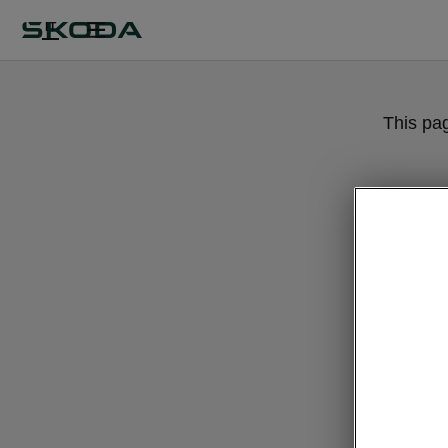
IT
This pa