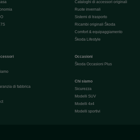
casa
Cataloghi di accessori originali
tonomia
Ruote invernali
 O
Sistemi di trasporto
 7S
Ricambi originali Škoda
Comfort & equipaggiamento
Škoda Lifestyle
ccessori
Occasioni
Škoda Occasioni Plus
hiamo
Chi siamo
ranzia di fabbrica
Sicurezza
Modelli SUV
ct
Modelli 4x4
Modelli sportivi