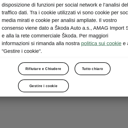
Selezion
disposizione di funzioni per social network e l’analisi de
traffico dati. Tra i cookie utilizzati vi sono cookie per soc
Tramite la sel
media mirati e cookie per analisi ampliate. Il vostro
alla perfezione
consenso viene dato a Škoda Auto a.s., AMAG Import 
strada alle vos
e alla la rete commerciale Škoda. Per maggiori
principio sono 
informazioni si rimanda alla nostra
politica sui cookie
e 
Normal, Sport,
"Gestire i cookie".
di impostazion
frizione, servo
Rifiutare e Chiudere
Tutto chiaro
Gestire i cookie