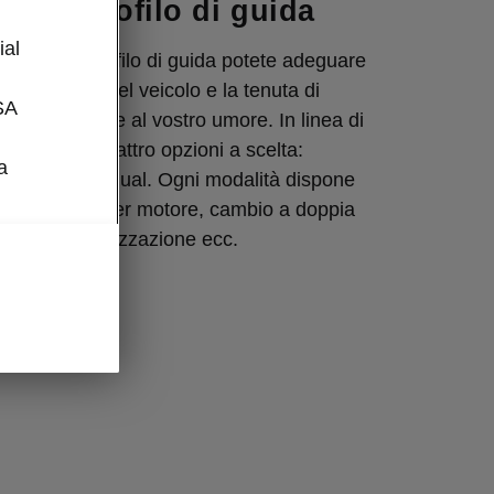
e del profilo di guida
l
ial
ezione del profilo di guida potete adeguare
 i parametri del veicolo e la tenuta di
SA
tre esigenze e al vostro umore. In linea di
disponibili quattro opzioni a scelta:
a
 Eco e Individual. Ogni modalità dispone
i individuali per motore, cambio a doppia
sterzo, climatizzazione ecc.