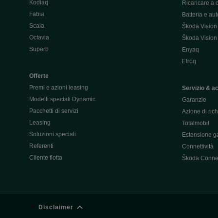
Kodiaq
Ricaricare a 
Fabia
Batteria e au
Scala
Škoda Vision
Octavia
Škoda Vision
Superb
Enyaq
Elroq
Offerte
Premi e azioni leasing
Servizio & a
Modelli speciali Dynamic
Garanzie
Pacchetti di servizi
Azione di ric
Leasing
Totalmobil
Soluzioni speciali
Estensione ga
Referenti
Connettività
Cliente flotta
Škoda Conne
Disclaimer