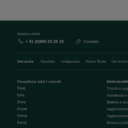
Servizio clienti
+ 41 (0)800 03 20 10
Contatto
Vedi anche
Newsletter
Configuratore
Partner Škoda
Giro di pro
Visualizza tutti i veicoli
Elettromobili
Peaq
Trucchi e sug
Epiq
Assistenza e 
Elroq
Batteria e si
Enyaq
Aggiornament
Kamiq
Aggiornament
Karoq
Ricarica pubb