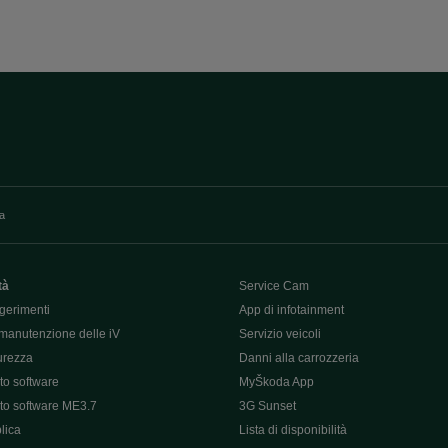
va
tà
Service Cam
gerimenti
App di infotainment
manutenzione delle iV
Servizio veicoli
curezza
Danni alla carrozzeria
o software
MyŠkoda App
o software ME3.7
3G Sunset
lica
Lista di disponibilità