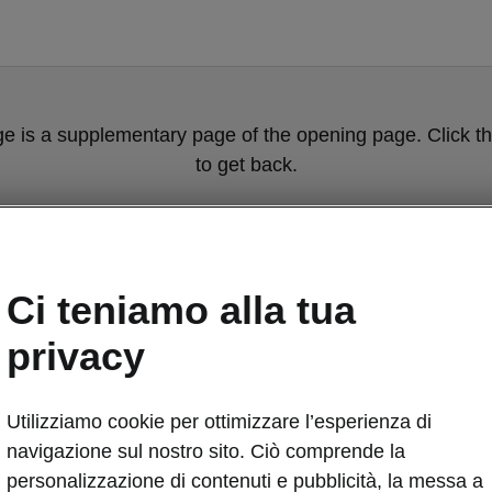
ge is a supplementary page of the opening page. Click th
to get back.
Get back to the opening page.
Ci teniamo alla tua
privacy
Utilizziamo cookie per ottimizzare l’esperienza di
navigazione sul nostro sito. Ciò comprende la
Škoda Scala –
personalizzazione di contenuti e pubblicità, la messa a