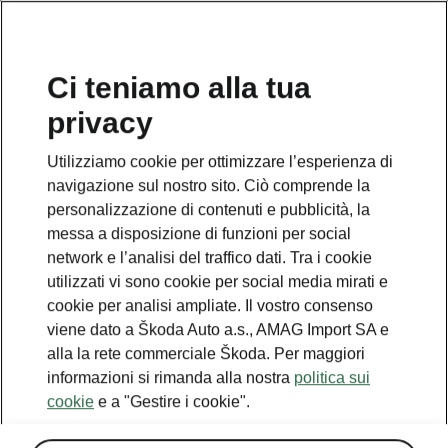
IT
Ci teniamo alla tua
privacy
This page is a supplementary page of the opening page.
Click the button to get back.
Utilizziamo cookie per ottimizzare l’esperienza di
navigazione sul nostro sito. Ciò comprende la
Get back to the opening page.
personalizzazione di contenuti e pubblicità, la
messa a disposizione di funzioni per social
network e l’analisi del traffico dati. Tra i cookie
utilizzati vi sono cookie per social media mirati e
cookie per analisi ampliate. Il vostro consenso
viene dato a Škoda Auto a.s., AMAG Import SA e
alla la rete commerciale Škoda. Per maggiori
informazioni si rimanda alla nostra
politica sui
cookie
e a "Gestire i cookie".