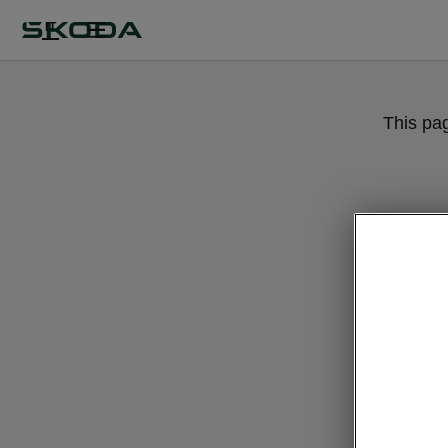
IT
This pa