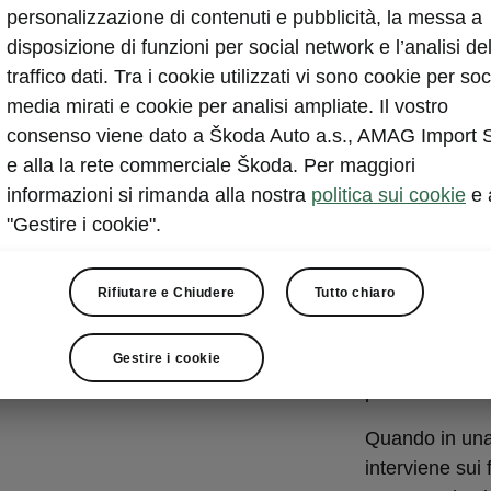
Front As
personalizzazione di contenuti e pubblicità, la messa a
Avoidan
disposizione di funzioni per social network e l’analisi de
traffico dati. Tra i cookie utilizzati vi sono cookie per soc
Il «Front Assi
media mirati e cookie per analisi ampliate. Il vostro
del pericolo d
consenso viene dato a Škoda Auto a.s., AMAG Import 
inevitabile
atti
e alla la rete commerciale Škoda. Per maggiori
conseguenze di
informazioni si rimanda alla nostra
politica sui cookie
e 
di emergenza
"Gestire i cookie".
attraversare l
bicicletta
. Il
Rifiutare e Chiudere
Tutto chiaro
muovono nella
anche in quest
Gestire i cookie
avvertimento e 
precedono.
Quando in una 
interviene sui 