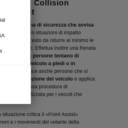
sist con Collision
ce Assist
l
ial
st» è un
sistema di sicurezza che avvisa
i collisione
. In situazioni di impatto
SA
va i freni
, in modo da ridurre al minimo le
 un incidente. Effettua inoltre una frenata
a
quando delle persone tentano di
a corsia del veicolo a piedi o in
 sistema riconosce anche persone che si
 stessa direzione del veicolo
e applica
o caso la stessa procedura di
di frenata utilizzata per i veicoli che
situazione critica il «Front Assist»
freni e i movimenti del volante della