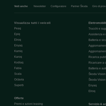
Vedi anche
Newsletter
Configuratore
Partner Škoda
Giro di pro
Visualizza tutti i veicoli
Elettromobili
Peaq
Trucchi e sug
Epiq
Assistenza e 
Elroq
Batteria e si
Enyaq
Aggiornament
Kamiq
Aggiornament
Karoq
Ricarica pubb
Kodiaq
Ricaricare a 
Fabia
Batteria e au
Scala
Škoda Vision
Octavia
Škoda Vision
Superb
Enyaq
Elroq
Offerte
Premi e azioni leasing
Servizio & a