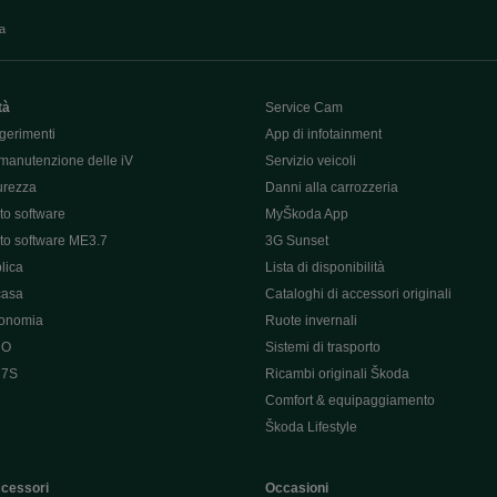
va
tà
Service Cam
gerimenti
App di infotainment
manutenzione delle iV
Servizio veicoli
curezza
Danni alla carrozzeria
o software
MyŠkoda App
o software ME3.7
3G Sunset
lica
Lista di disponibilità
casa
Cataloghi di accessori originali
tonomia
Ruote invernali
 O
Sistemi di trasporto
 7S
Ricambi originali Škoda
Comfort & equipaggiamento
Škoda Lifestyle
ccessori
Occasioni