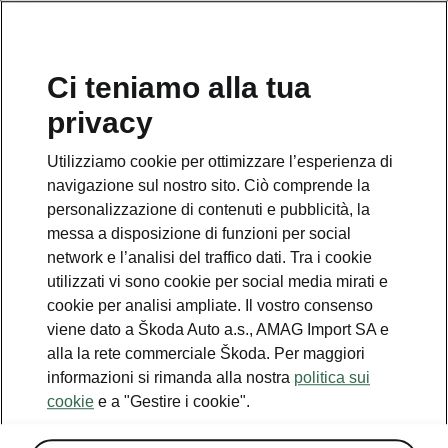
IT
Ci teniamo alla tua
privacy
This page is a supplementary page of the opening page.
Click the button to get back.
Utilizziamo cookie per ottimizzare l’esperienza di
navigazione sul nostro sito. Ciò comprende la
Get back to the opening page.
personalizzazione di contenuti e pubblicità, la
messa a disposizione di funzioni per social
network e l’analisi del traffico dati. Tra i cookie
utilizzati vi sono cookie per social media mirati e
cookie per analisi ampliate. Il vostro consenso
viene dato a Škoda Auto a.s., AMAG Import SA e
alla la rete commerciale Škoda. Per maggiori
informazioni si rimanda alla nostra
politica sui
cookie
e a "Gestire i cookie".
Tecnologia 13" Plus