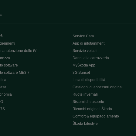
va
tà
Service Cam
gerimenti
App di infotainment
manutenzione delle iV
Servizio veicoli
curezza
Danni alla carrozzeria
o software
MyŠkoda App
o software ME3.7
3G Sunset
lica
Lista di disponibilità
casa
Cataloghi di accessori originali
tonomia
Ruote invernali
 O
Sistemi di trasporto
 7S
Ricambi originali Škoda
Comfort & equipaggiamento
Škoda Lifestyle