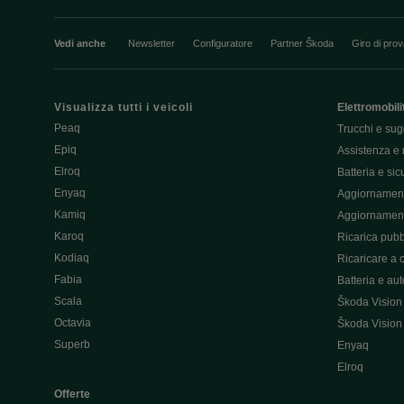
Vedi anche
Newsletter
Configuratore
Partner Škoda
Giro di pro
Visualizza tutti i veicoli
Elettromobili
Peaq
Trucchi e sug
Epiq
Assistenza e 
Elroq
Batteria e si
Enyaq
Aggiornament
Kamiq
Aggiornament
Karoq
Ricarica pubb
Kodiaq
Ricaricare a 
Fabia
Batteria e au
Scala
Škoda Vision
Octavia
Škoda Vision
Superb
Enyaq
Elroq
Offerte