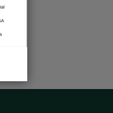
l
ial
SA
a