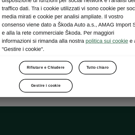
disposizione di funzioni per social network e l’analisi de
traffico dati. Tra i cookie utilizzati vi sono cookie per soc
nologia 13'' Plus
media mirati e cookie per analisi ampliate. Il vostro
consenso viene dato a Škoda Auto a.s., AMAG Import 
e alla la rete commerciale Škoda. Per maggiori
 da 13 pollici del sistema di infotainment
informazioni si rimanda alla nostra
politica sui cookie
e 
zione
"Gestire i cookie".
ente per display
y head-up
Rifiutare e Chiudere
Tutto chiaro
Gestire i cookie