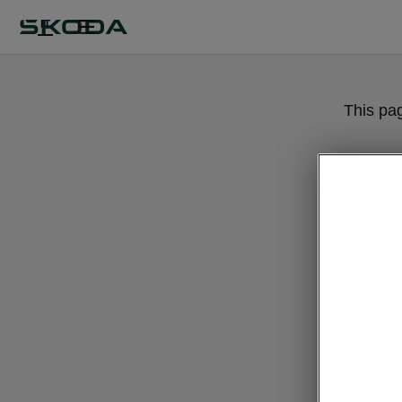
IT
This pa