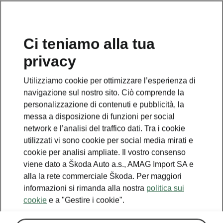
IT
Ci teniamo alla tua
privacy
This page is a supplementary page of the opening page.
Click the button to get back.
Utilizziamo cookie per ottimizzare l’esperienza di
navigazione sul nostro sito. Ciò comprende la
Get back to the opening page.
personalizzazione di contenuti e pubblicità, la
messa a disposizione di funzioni per social
network e l’analisi del traffico dati. Tra i cookie
utilizzati vi sono cookie per social media mirati e
cookie per analisi ampliate. Il vostro consenso
viene dato a Škoda Auto a.s., AMAG Import SA e
alla la rete commerciale Škoda. Per maggiori
informazioni si rimanda alla nostra
politica sui
cookie
e a "Gestire i cookie".