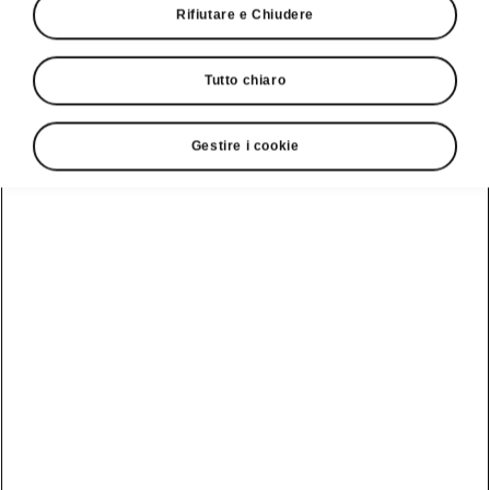
Rifiutare e Chiudere
Tutto chiaro
Gestire i cookie
Superb - Tecnologia intelligente
Telaio sportivo
Vorreste godervi, di tanto in tanto, dei viaggi a
velocità sostenuta su strade sgombre? Allora il
telaio sportivo opzionale è proprio quello che fa
per voi.
L’assetto ribassato di 15 millimetri,
la