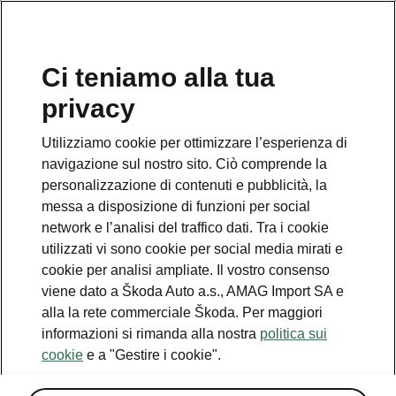
IT
Ci teniamo alla tua
privacy
Utilizziamo cookie per ottimizzare l’esperienza di
navigazione sul nostro sito. Ciò comprende la
personalizzazione di contenuti e pubblicità, la
messa a disposizione di funzioni per social
network e l’analisi del traffico dati. Tra i cookie
utilizzati vi sono cookie per social media mirati e
cookie per analisi ampliate. Il vostro consenso
viene dato a Škoda Auto a.s., AMAG Import SA e
alla la rete commerciale Škoda. Per maggiori
Škoda Kodiaq è l'«Auto
informazioni si rimanda alla nostra
politica sui
preferita dagli svizzeri 2024»
cookie
e a "Gestire i cookie".
2023-11-28T10:39:41.985+00:00