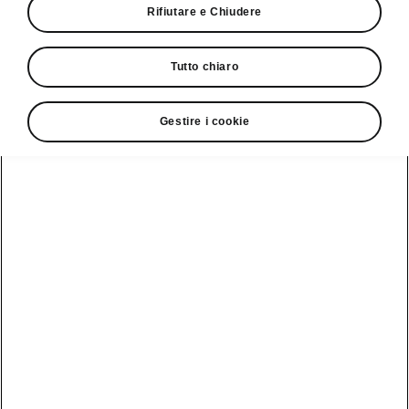
Rifiutare e Chiudere
La nuova Škoda Kodiaq è l'«Auto
preferita dagli svizzeri 2024»
Tutto chiaro
Škoda conquista il titolo di «Auto preferita
dagli svizzeri» per la quarta volta
consecutiva
Gestire i cookie
L'amato SUV Škoda conquista tutti
ancora prima del lancio sul mercato
svizzero
Oltre 31'000 lettrici e lettori hanno votato
la loro auto preferita
Cham, 28 novembre 2023 – Il 27
novembre 2023 si è svolta, per la
tredicesima volta, la rinomata