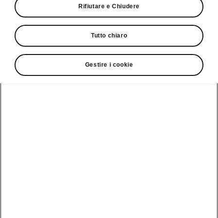
Rifiutare e Chiudere
definiti quale parte integrante della
strategia aziendale di Škoda Auto;
Ambiente: riciclaggio materiale o termico
Tutto chiaro
di tutti i rifiuti conferibili in discarica nel
processo di produzione, produzione
Gestire i cookie
senza emissioni di CO2 nello
stabilimento di Vrchlabí;
Responsabilità sociale: misure
complessive a sostegno di servizi di
assistenza e del personale medico nella
Repubblica Ceca durante la pandemia di
COVID-19.
Škoda Auto pubblica il suo