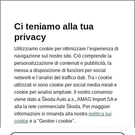
IT
Ci teniamo alla tua
privacy
Utilizziamo cookie per ottimizzare l’esperienza di
navigazione sul nostro sito. Ciò comprende la
personalizzazione di contenuti e pubblicità, la
messa a disposizione di funzioni per social
network e l’analisi del traffico dati. Tra i cookie
utilizzati vi sono cookie per social media mirati e
cookie per analisi ampliate. Il vostro consenso
viene dato a Škoda Auto a.s., AMAG Import SA e
alla la rete commerciale Škoda. Per maggiori
Rapporto di sostenibilità
informazioni si rimanda alla nostra
politica sui
cookie
e a "Gestire i cookie".
2021-07-14T15:48:58.736+00:00
Obiettivi di sostenibilità chiaramente