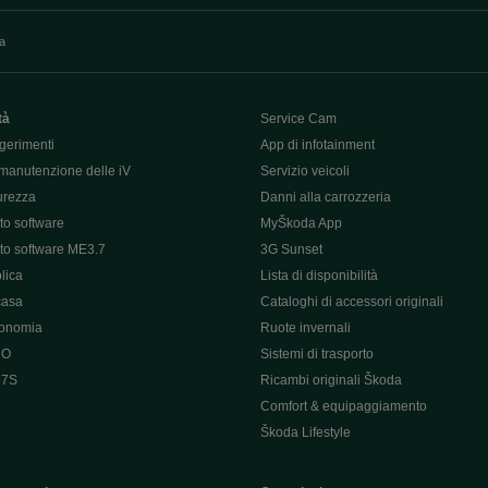
va
tà
Service Cam
gerimenti
App di infotainment
manutenzione delle iV
Servizio veicoli
curezza
Danni alla carrozzeria
o software
MyŠkoda App
o software ME3.7
3G Sunset
lica
Lista di disponibilità
casa
Cataloghi di accessori originali
tonomia
Ruote invernali
 O
Sistemi di trasporto
 7S
Ricambi originali Škoda
Comfort & equipaggiamento
Škoda Lifestyle