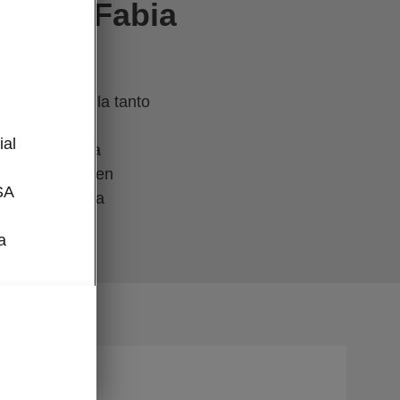
 della Fabia
nerazione della tanto
l
ial
 vantaggi della
uppo Volkswagen
SA
nzina di ultima
a