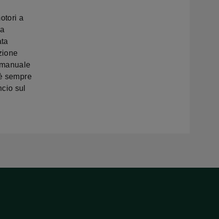
otori a
la
ata
zione
o manuale
 è sempre
ncio sul