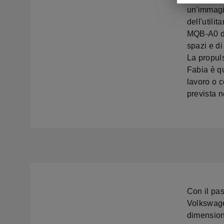
un'immagin
dell'utili
MQB-A0 de
spazi e di
La propul
Fabia è qu
lavoro o 
prevista n
Con il pa
Volkswagen
dimensioni