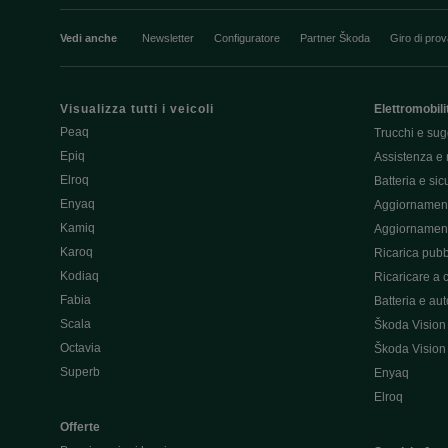
Vedi anche
Newsletter
Configuratore
Partner Škoda
Giro di pro
Visualizza tutti i veicoli
Elettromobili
Peaq
Trucchi e sug
Epiq
Assistenza e 
Elroq
Batteria e si
Enyaq
Aggiornament
Kamiq
Aggiornament
Karoq
Ricarica pubb
Kodiaq
Ricaricare a 
Fabia
Batteria e au
Scala
Škoda Vision
Octavia
Škoda Vision
Superb
Enyaq
Elroq
Offerte