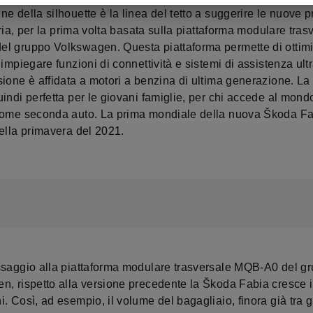
e della silhouette è la linea del tetto a suggerire le nuove p
taria, per la prima volta basata sulla piattaforma modulare tras
l gruppo Volkswagen. Questa piattaforma permette di ottimi
 impiegare funzioni di connettività e sistemi di assistenza ul
sione è affidata a motori a benzina di ultima generazione. L
indi perfetta per le giovani famiglie, per chi accede al mond
come seconda auto. La prima mondiale della nuova Škoda Fa
ella primavera del 2021.
ssaggio alla piattaforma modulare trasversale MQB-A0 del g
, rispetto alla versione precedente la Škoda Fabia cresce in
. Così, ad esempio, il volume del bagagliaio, finora già tra g