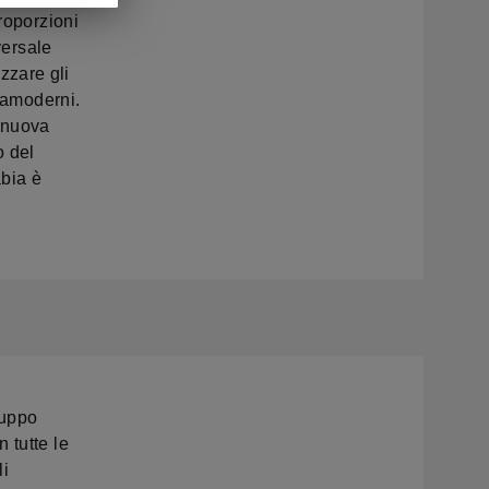
roporzioni
versale
zzare gli
tramoderni.
a nuova
o del
bia è
ruppo
 tutte le
li