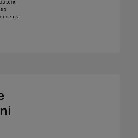
ruttura
tre
 numerosi
i
e
ni