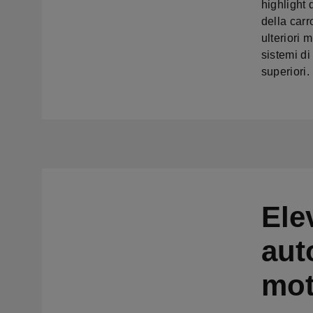
highlight 
della carr
ulteriori 
sistemi di
superiori.
Ele
aut
mot