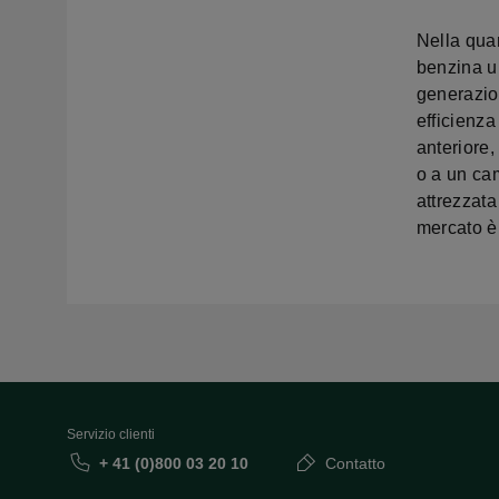
Nella qua
benzina ul
generazio
efficienz
anteriore
o a un cam
attrezzata
mercato è 
Servizio clienti
+ 41 (0)800 03 20 10
Contatto