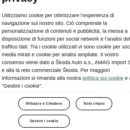
Škoda svela un'anteprima
Utilizziamo cookie per ottimizzare l’esperienza di
2021-02-11T08:44:02.407+00:00
navigazione sul nostro sito. Ciò comprende la
personalizzazione di contenuti e pubblicità, la messa a
La prima immagine della silhouette della quarta ge
disposizione di funzioni per social network e l’analisi de
amata utilitaria
traffico dati. Tra i cookie utilizzati vi sono cookie per soc
La nuova Škoda Fabia ricorre per la prima volta ai
media mirati e cookie per analisi ampliate. Il vostro
piattaforma modulare trasversale MQB-A0 del gr
consenso viene dato a Škoda Auto a.s., AMAG Import 
Per la propulsione sono a disposizione motori a be
e alla la rete commerciale Škoda. Per maggiori
generazione
informazioni si rimanda alla nostra
politica sui cookie
e 
"Gestire i cookie".
Rifiutare e Chiudere
Tutto chiaro
Gestire i cookie
nisce un'anteprima della quarta generazione della Fabia. Su