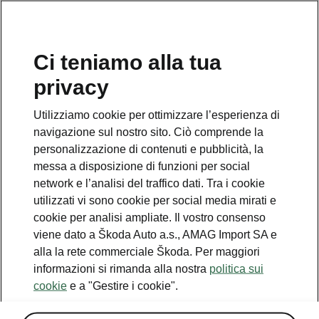
IT
Ci teniamo alla tua
privacy
Utilizziamo cookie per ottimizzare l’esperienza di
Pacchetto Black
navigazione sul nostro sito. Ciò comprende la
personalizzazione di contenuti e pubblicità, la
• Retrovisori esterni neri
messa a disposizione di funzioni per social
• Griglia radiatore in nero
network e l’analisi del traffico dati. Tra i cookie
• SunSet (finestrini laterali posteriori e lunotto
utilizzati vi sono cookie per social media mirati e
oscurati)
cookie per analisi ampliate. Il vostro consenso
viene dato a Škoda Auto a.s., AMAG Import SA e
alla la rete commerciale Škoda. Per maggiori
informazioni si rimanda alla nostra
politica sui
cookie
e a "Gestire i cookie".