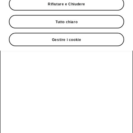
Servizio clienti
Rifiutare e Chiudere
+ 41 (0)800 03 20 10
Tutto chiaro
Contatto
Gestire i cookie
Vedi anche
Newsletter
Configuratore
Partner Škoda
Giro di prova