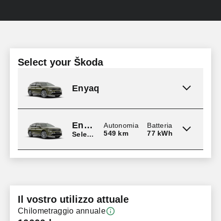
Select your Škoda
Enyaq
Enyaq
Autonomia
Batteria
549 km
77 kWh
Selection
Il vostro utilizzo attuale
Chilometraggio annuale