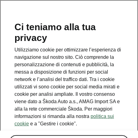
IT
Ci teniamo alla tua
Servizio clienti
privacy
+ 41 (0)800 03 20 10
Utilizziamo cookie per ottimizzare l’esperienza di
Contatto
navigazione sul nostro sito. Ciò comprende la
personalizzazione di contenuti e pubblicità, la
messa a disposizione di funzioni per social
network e l’analisi del traffico dati. Tra i cookie
utilizzati vi sono cookie per social media mirati e
cookie per analisi ampliate. Il vostro consenso
Vedi anche
viene dato a Škoda Auto a.s., AMAG Import SA e
Newsletter
alla la rete commerciale Škoda. Per maggiori
informazioni si rimanda alla nostra
politica sui
Configuratore
cookie
e a "Gestire i cookie".
Partner Škoda