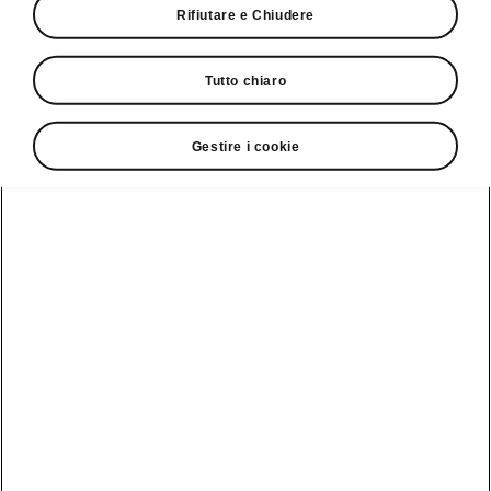
Rifiutare e Chiudere
Giro di prova
Tutto chiaro
Gestire i cookie
Service Cam
Clever Facts
App di
Marchio Škoda
Visualizza
Elettromobilità
infotainment
tutti i
Nuova identità
veicoli
Trucchi e
Servizio veicoli
del marchio
suggerimenti
Škoda
Peaq
Danni alla
Assistenza e
carrozzeria
Simply Clever
manutenzione
Epiq
delle iV
MyŠkoda App
Storia
Elroq
Batteria e
3G Sunset
Design
sicurezza
Enyaq
Lista di
Škoda Vision 7S
Aggiornamento
Kamiq
disponibilità
software
Azienda
Karoq
Cataloghi di
Aggiornamento
accessori
Sostenibilità
software ME3.7
originali
Kodiaq