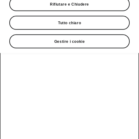
Rifiutare e Chiudere
Giro di prova
Tutto chiaro
Gestire i cookie
Service Cam
Clever Facts
App di
Marchio Škoda
Visualizza
Elettromobilità
infotainment
tutti i
Nuova identità
veicoli
Trucchi e
Servizio veicoli
del marchio
suggerimenti
Škoda
Peaq
Danni alla
Assistenza e
carrozzeria
Simply Clever
manutenzione
Epiq
delle iV
MyŠkoda App
Storia
Elroq
Batteria e
3G Sunset
Design
sicurezza
Enyaq
Lista di
Škoda Vision 7S
Aggiornamento
Kamiq
disponibilità
software
Azienda
Karoq
Cataloghi di
Aggiornamento
accessori
Sostenibilità
software ME3.7
originali
Kodiaq