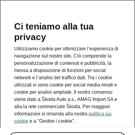
IT
Ci teniamo alla tua
Servizio clienti
privacy
+ 41 (0)800 03 20 10
Utilizziamo cookie per ottimizzare l’esperienza di
Contatto
navigazione sul nostro sito. Ciò comprende la
personalizzazione di contenuti e pubblicità, la
messa a disposizione di funzioni per social
network e l’analisi del traffico dati. Tra i cookie
utilizzati vi sono cookie per social media mirati e
cookie per analisi ampliate. Il vostro consenso
Vedi anche
viene dato a Škoda Auto a.s., AMAG Import SA e
Newsletter
alla la rete commerciale Škoda. Per maggiori
informazioni si rimanda alla nostra
politica sui
Configuratore
cookie
e a "Gestire i cookie".
Partner Škoda